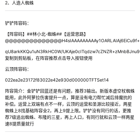
2、人造人蜘蛛
铲铲阵容码：
【阵容码】##林小北-蜘蛛##【运营思路】
@@@@@@@@@@@@@@H4sIAAAAAAAAAy1OARLAIAj6EiCu9f+P
qU8arkKKQu1uN3RkHC0W/UKAje0cITqdzw7cZNZR+zMnbBJnu
复制到剪贴板，在阵容推荐点击导入按钮使用
云顶阵容码：
022ea2e23172f83022e42e930d000000TFTSet14
阵容简介：金铲铲回蓝还是有问题，推荐3输出。新版本虚空杖蜘蛛
能用，此外阿萝拉伤害提升一点，算是没有电刀帮忙减后排魔抗的
补偿。运营上双端有点不一样，云顶的运营和圣源比较接近，两星
蜘蛛上8找基础阵容全2，再上9提上限。铲铲没有同行的话，更推
荐7级追出蜘蛛、布隆的三星，再上人口，有同行就和云顶一样两星
速8提质量就行