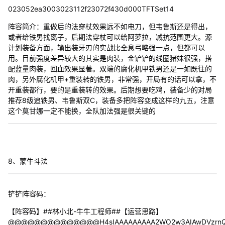
023052ea3003023112f23072f430d000TFTSet14
阵容简介：重做后的法穿杖效果远不如电刀，但韦鲁斯还是得出，
或者给铁男找离子，后期法穿杖可以给阿萝拉，减抗范围更大。源
计划装备方面，输出装牙刃的实战比全息弓略强一点，但都可以
用。目前强度差异较大的其实是肉装，金铲铲的线圈猪妹很强，搭
配蓝量肉装，回血效果显著。双端的腐化机甲铁男还是一如既往的
肉，另外腐化机甲+重装转的铁男，非常强，开局有的话可以拿，不
开重装都行，要的是重装转的效果。后期想要吃鸡，装备少的对局
推荐8级追铁男、韦鲁斯双C，装备多把阵容变成这样的九五，注意
这个莫甘娜一定不能换，全队加法强是很关键的
8、蒙牛斗法
铲铲阵容码：
【阵容码】##林小北-牛牛工程师##【运营思路】
@@@@@@@@@@@@@@H4sIAAAAAAAAA2WO2w3AIAwDVzrnQej