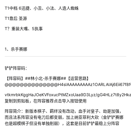
T1中档 6迅捷、小丑、小法、人造人蜘蛛
T1靠后 圣源
T？重装大嘴、5执事
1、杀手赛娜
铲铲阵容码：
【阵容码】##林小北-杀手赛娜##【运营思路】
@@@@@@@@@@@@@@H4sIAAAAAAAAAz1OARLAIAj6Eii67f8fG7
vtkmrbkKggHaJOeKVFoxucPtMZxoUaa9D3Lyz/gG4HLz7t8y2Hka
复制到剪贴板，在阵容推荐点击导入按钮使用
阵容简介：新版本棋子、羁绊没有改动，血手对皇子、劫是加强，
而且法系阵容没有电刀后都变弱，加上纳亚菲利大砍（金铲铲赛娜
也是超模棋子但没有单独削弱），这套是目前铲铲最稳上分阵容