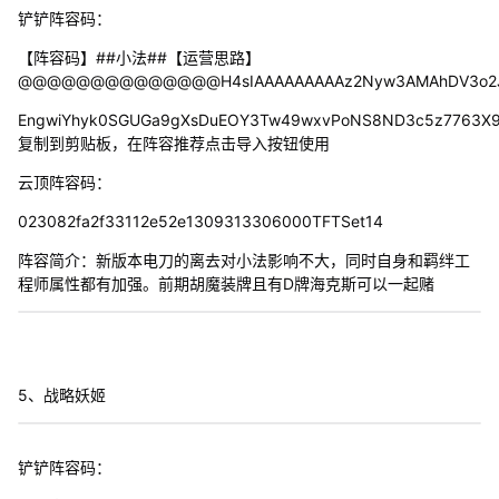
铲铲阵容码：
【阵容码】##小法##【运营思路】
@@@@@@@@@@@@@@H4sIAAAAAAAAAz2Nyw3AMAhDV3o2JCX7
EngwiYhyk0SGUGa9gXsDuEOY3Tw49wxvPoNS8ND3c5z7763X9
复制到剪贴板，在阵容推荐点击导入按钮使用
云顶阵容码：
023082fa2f33112e52e1309313306000TFTSet14
阵容简介：新版本电刀的离去对小法影响不大，同时自身和羁绊工
程师属性都有加强。前期胡魔装牌且有D牌海克斯可以一起赌
5、战略妖姬
铲铲阵容码：