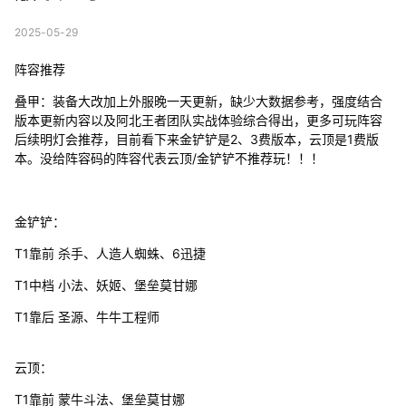
2025-05-29
阵容推荐
叠甲：装备大改加上外服晚一天更新，缺少大数据参考，强度结合
版本更新内容以及阿北王者团队实战体验综合得出，更多可玩阵容
后续明灯会推荐，目前看下来金铲铲是2、3费版本，云顶是1费版
本。没给阵容码的阵容代表云顶/金铲铲不推荐玩！！！
金铲铲：
T1靠前 杀手、人造人蜘蛛、6迅捷
T1中档 小法、妖姬、堡垒莫甘娜
T1靠后 圣源、牛牛工程师
云顶：
T1靠前 蒙牛斗法、堡垒莫甘娜