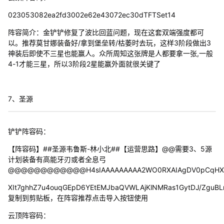
023053082ea2fd3002e62e43072ec30dTFTSet14
阵容简介：金铲铲修复了波比回蓝问题，现在这套双端强度都可
以。推荐莫甘娜装备好/拿到堡垒转/枯萎时去玩，这样3阶段做出3
神装后即使不三星也能赢人。众所周知这张牌是人都要拿一张,一般
4-1才能三星，所以3阶段2星能赢外面就很关键了
7、圣源
铲铲阵容码：
【阵容码】##圣源韦鲁斯-林小北##【运营思路】@@需要3、5源
计划装备有高能牙刃或者全息弓
@@@@@@@@@@@@H4sIAAAAAAAAA2WO0RXAIAgDV0pCqHX/x
XIt7ghhZ7u4ouqGEpD6YEtEMJbaQVWLAjKlNMRas1GytDJ/ZguBL
复制到剪贴板，在阵容推荐点击导入按钮使用
云顶阵容码：