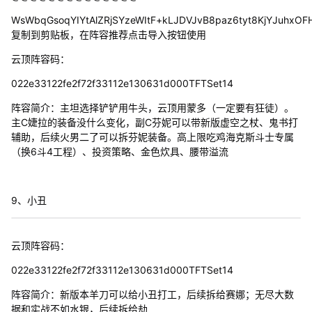
WsWbqGsoqYIYtAlZRjSYzeWItF+kLJDVJvB8paz6tyt8KjYJuhx
复制到剪贴板，在阵容推荐点击导入按钮使用
云顶阵容码：
022e33122fe2f72f33112e130631d000TFTSet14
阵容简介：主坦选择铲铲用牛头，云顶用蒙多（一定要有狂徒）。
主C婕拉的装备没什么变化，副C芬妮可以带新版虚空之杖、鬼书打
辅助，后续火男二了可以拆芬妮装备。高上限吃鸡海克斯斗士专属
（换6斗4工程）、投资策略、金色炊具、腰带溢流
9、小丑
云顶阵容码：
022e33122fe2f72f33112e130631d000TFTSet14
阵容简介：新版本羊刀可以给小丑打工，后续拆给赛娜；无尽大数
据和实战不如水银，后续拆给劫