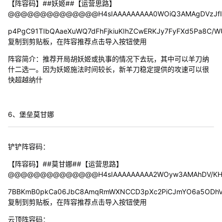
【阵容码】##妖姬##【运营思路】
@@@@@@@@@@@@@@H4sIAAAAAAAAA0WOiQ3AMAgDVzJfIPsv
p4PgC91TIbQAaeXuWQ7dFhFjkiuKIhZCwERKJy7FyFXd5Pa8C/W
复制到剪贴板，在阵容推荐点击导入按钮使用
阵容简介：推荐开局胡妖姬或执事的情况下去玩，其中可以羊刀纳
什二选一。因为妖姬施法时间较长，新羊刀稳定提供的攻速可以很
快超越纳什
6、堡垒莫甘娜
铲铲阵容码：
【阵容码】##莫甘娜##【运营思路】
@@@@@@@@@@@@@@H4sIAAAAAAAAA2WOyw3AMAhDV/KHNGT
7BBKmB0pkCa06JbC8AmqRmWXNCCD3pXc2PiCJmYO6a5ODhV/T
复制到剪贴板，在阵容推荐点击导入按钮使用
云顶阵容码：