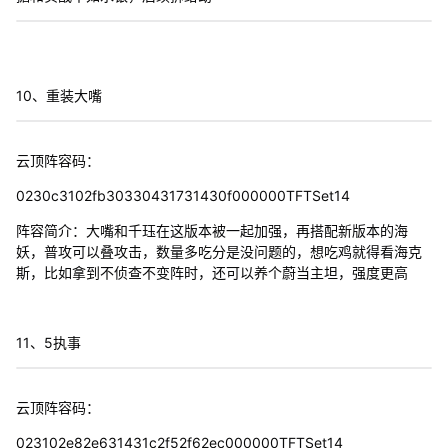
10、重装大嘴
云顶阵容码：
0230c3102fb30330431731430f000000TFTSet14
阵容简介：大嘴和千珏在这版本被一起加强，再搭配新版本的海
妖，普攻可以叠攻击，数量多吃分是没问题的，想吃鸡就得看海克
斯，比如拿到不侦查不变阵时，还可以养个蔚当主坦，强度更高
11、5执事
云顶阵容码：
023102e82e631431c2f52f62ec000000TFTSet14