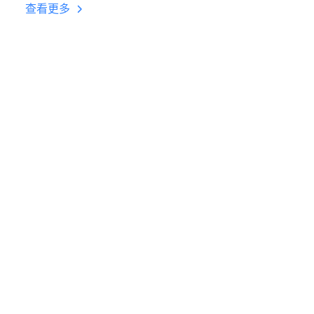
台挂机 按键设置教程
查看更多