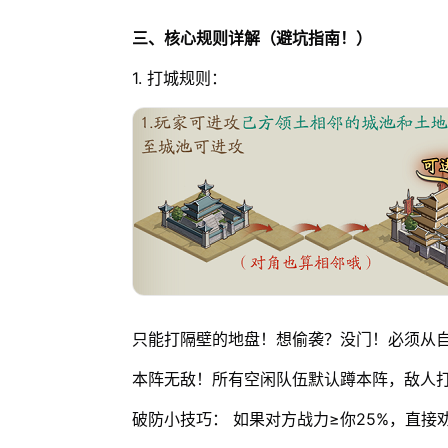
三、核心规则详解（避坑指南！）
1. 打城规则：
只能打隔壁的地盘！想偷袭？没门！必须从
本阵无敌！所有空闲队伍默认蹲本阵，敌人
破防小技巧： 如果对方战力≥你25%，直接