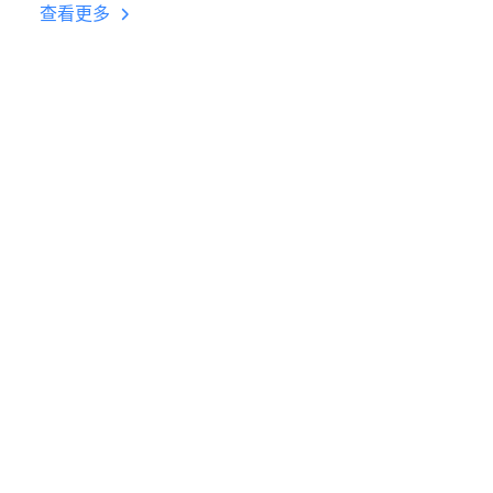
台挂机 按键设置教程
查看更多