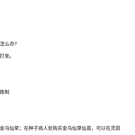
怎么办?
打坐。
炼制
年金乌仙草；在种子商人处购买金乌仙草仙苗，可以在灵田