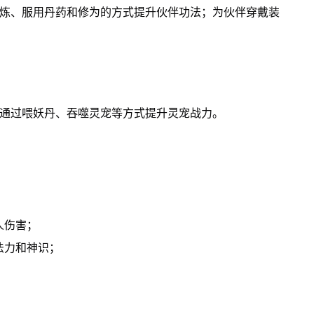
修炼、服用丹药和修为的方式提升伙伴功法；为伙伴穿戴装
以通过喂妖丹、吞噬灵宠等方式提升灵宠战力。
人伤害；
法力和神识；