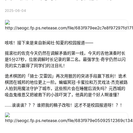
2025-06-04
咳咳！接下来是来自新闻社·知夏的校园报道——
摇滚社的佐克今天仍然在调解矛盾的第一线，今天的吉他演奏时长
是5分27秒，位居调解时长记录的第二名。最强学生·奇宇仍然以闪
亮的实力赢得了同学们的注目礼！
诡术棋团的「骑士·艾雷因」再次用狠厉的突进手段赢下胜利！诡术
棋团在城邦的地位更上一阶。蝙蝠冥冠·卡蜜拉和万灵戏法·杰克被路
人拍到用魔法守护了城市，这些照片会在睡醒后消失吗？元西城的
吸血鬼维恩又把被救下的小孩吓哭了，他真的是个好人啊谁懂？
......诶诶诶？？？谁把我的稿子改啦！这才不是校园报道呀！？！