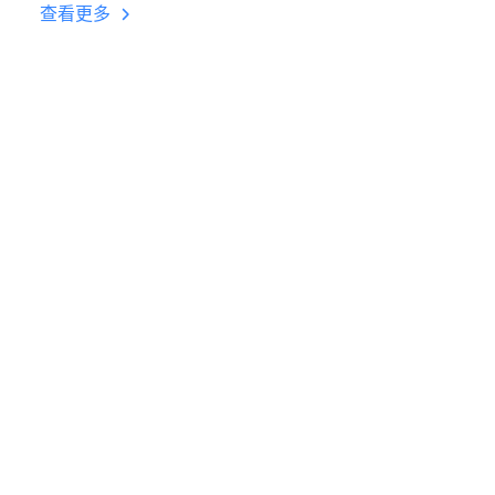
台挂机 按键设置教程
查看更多