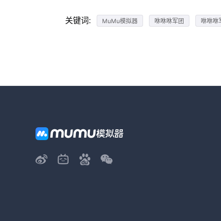
关键词:
MuMu模拟器
咻咻咻军团
咻咻咻