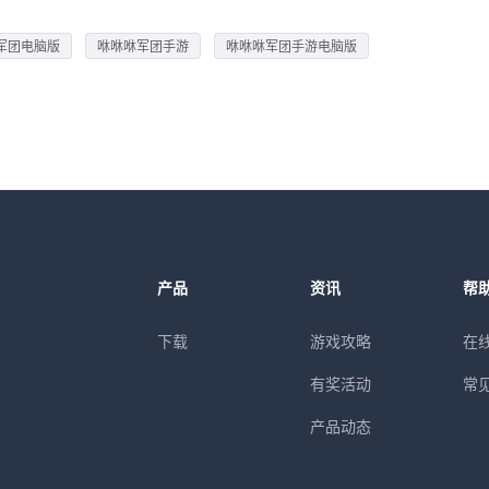
军团电脑版
咻咻咻军团手游
咻咻咻军团手游电脑版
产品
资讯
帮
下载
游戏攻略
在
有奖活动
常
产品动态