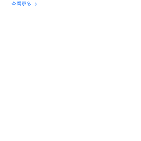
台挂机 按键设置教程
查看更多