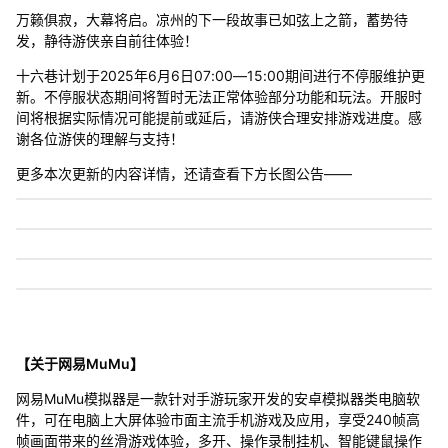
万籁俱寂，大幕将启。凉州的下一段故事已如弦上之箭，蓄势待
发，静待游侠亲自前往体验！
十六巷计划于2025年6月6日07:00—15:00期间进行不停服维护更
新。不停服状态期间将暂时无法正常体验部分功能和玩法。开服时
间将根据实际情况可能提前或延后，请游侠合理安排游戏进度。感
谢各位游侠的理解与支持！
更多本次更新的内容详情，还请查看下方长图公告——
【关于网易MuMu】
网易MuMu模拟器是一款针对手游玩家开发的安卓模拟器类电脑软
件，可在电脑上大屏体验市面主流手机游戏及应用，享受240帧高
帧画面带来的丝滑游戏体验，多开、操作录制挂机、智能键鼠操作