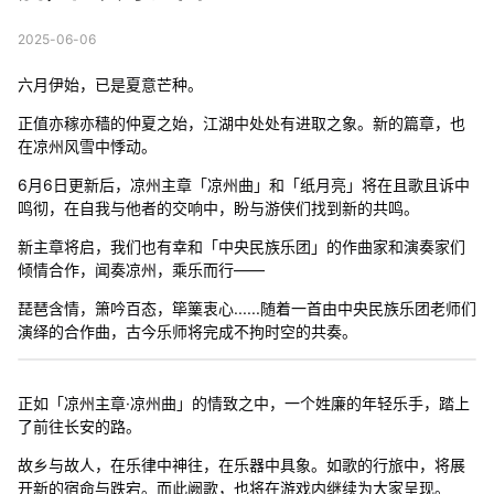
2025-06-06
六月伊始，已是夏意芒种。
正值亦稼亦穑的仲夏之始，江湖中处处有进取之象。新的篇章，也
在凉州风雪中悸动。
6月6日更新后，凉州主章「凉州曲」和「纸月亮」将在且歌且诉中
鸣彻，在自我与他者的交响中，盼与游侠们找到新的共鸣。
新主章将启，我们也有幸和「中央民族乐团」的作曲家和演奏家们
倾情合作，闻奏凉州，乘乐而行——
琵琶含情，箫吟百态，筚篥衷心......随着一首由中央民族乐团老师们
演绎的合作曲，古今乐师将完成不拘时空的共奏。
正如「凉州主章·凉州曲」的情致之中，一个姓廉的年轻乐手，踏上
了前往长安的路。
故乡与故人，在乐律中神往，在乐器中具象。如歌的行旅中，将展
开新的宿命与跌宕。而此阙歌，也将在游戏内继续为大家呈现。