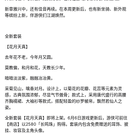
新章雅兴中，还有佳音再续。在本周更新后，也有新坐骑、新外观
等缤纷上新，伴游侠们江湖焕然。
全新套装
【花月天真】
去年花不老，今年月又圆。
莫教偏，和月和花，天教长少年。
暗暗淡淡紫，融融冶冶黄。
采菊见山，噙香对月。设计上，以菊花的花瓣、花蕊等元素为灵
感，古典氛围浓郁，尽显气节傲骨；款式上，采用唐代盛行的高腰
齐胸襦裙、大袖衫等款式，搭配轻盈的纱罗帔帛，飘然若仙人之
姿。
全新套装【花月天真】即将上架。6月6日游戏更新后，游侠可前往
【商店】以2580「长鸣珠」购得。套装内包含免费赠送的耳饰、披
挂、妆容及主角头像。