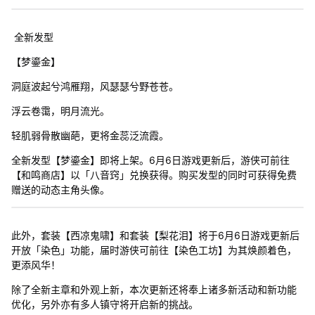
全新发型
【梦鎏金】
洞庭波起兮鸿雁翔，风瑟瑟兮野苍苍。
浮云卷霭，明月流光。
轻肌弱骨散幽葩，更将金蕊泛流霞。
全新发型【梦鎏金】即将上架。6月6日游戏更新后，游侠可前往
【和鸣商店】以「八音窍」兑换获得。购买发型的同时可获得免费
赠送的动态主角头像。
此外，套装【西凉鬼啸】和套装【梨花泪】将于6月6日游戏更新后
开放「染色」功能，届时游侠可前往【染色工坊】为其焕颜着色，
更添风华！
除了全新主章和外观上新，本次更新还将奉上诸多新活动和新功能
优化，另外亦有多人镇守将开启新的挑战。