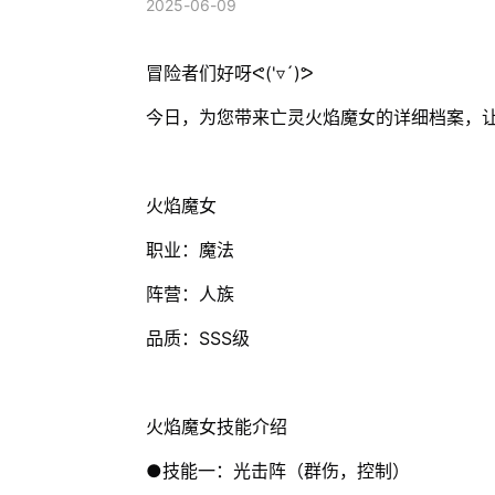
2025-06-09
冒险者们好呀ᕙ('▿´)ᕗ
今日，为您带来亡灵火焰魔女的详细档案，
火焰魔女
职业：魔法
阵营：人族
品质：SSS级
火焰魔女技能介绍
●技能一：光击阵（群伤，控制）