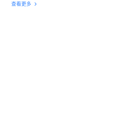
台挂机 按键设置教程
查看更多