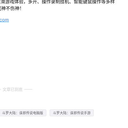
丝滑游戏体验，多开、操作录制挂机、智能键鼠操作等多样
成神不伤神！
.com
文章已到底
斗罗大陆：诛邪传说电脑版
斗罗大陆：诛邪传说手游