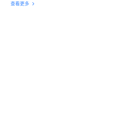
台挂机 按键设置教程
查看更多