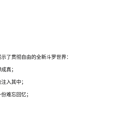
展示了贯彻自由的全新斗罗世界：
想成真；
险注入其中；
一份难忘回忆；