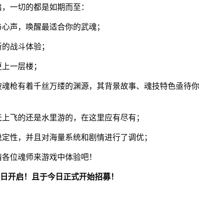
启，一切的都是如期而至：
与心声，唤醒最适合你的武魂；
新的战斗体验；
更上一层楼；
破魂枪有着千丝万缕的渊源，其背景故事、魂技特色亟待你
天上飞的还是水里游的，在这里应有尽有；
稳定性，并且对海量系统和剧情进行了调优；
请各位魂师来游戏中体验吧！
8日开启！且于今日正式开始招募！