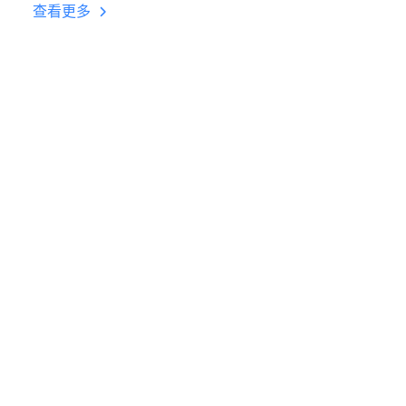
台挂机 按键设置教程
查看更多