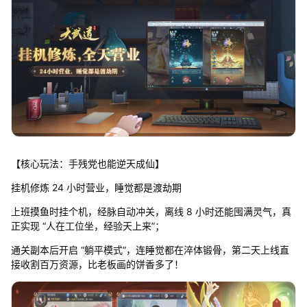
【核心玩法：手残党也能逆天成仙】
挂机修炼 24 小时营业，睡觉都是渡劫期
上班摸鱼时挂个机，经脉自动冲关，离线 8 小时还能囤满灵气，真
正实现 “人在工位坐，经验天上来”；
通关副本后开启 “躺平模式”，连睡觉都在淬体锻骨，第二天上线直
接收割百万资源，比老板画的饼香多了！