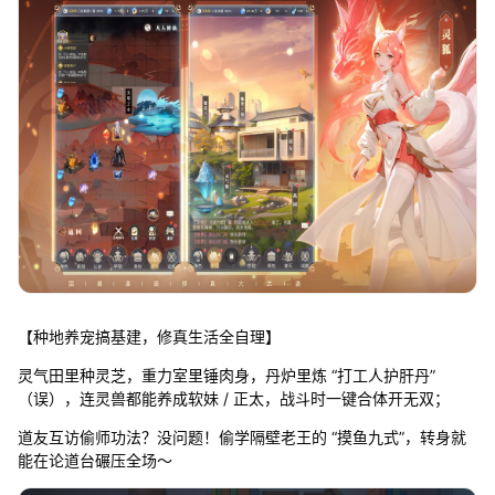
【种地养宠搞基建，修真生活全自理】
灵气田里种灵芝，重力室里锤肉身，丹炉里炼 “打工人护肝丹”
（误），连灵兽都能养成软妹 / 正太，战斗时一键合体开无双；
道友互访偷师功法？没问题！偷学隔壁老王的 “摸鱼九式”，转身就
能在论道台碾压全场～