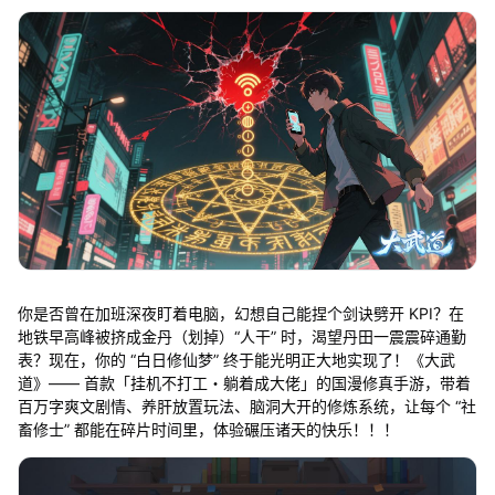
你是否曾在加班深夜盯着电脑，幻想自己能捏个剑诀劈开 KPI？在
地铁早高峰被挤成金丹（划掉）“人干” 时，渴望丹田一震震碎通勤
表？现在，你的 “白日修仙梦” 终于能光明正大地实现了！《大武
道》—— 首款「挂机不打工・躺着成大佬」的国漫修真手游，带着
百万字爽文剧情、养肝放置玩法、脑洞大开的修炼系统，让每个 “社
畜修士” 都能在碎片时间里，体验碾压诸天的快乐！！！