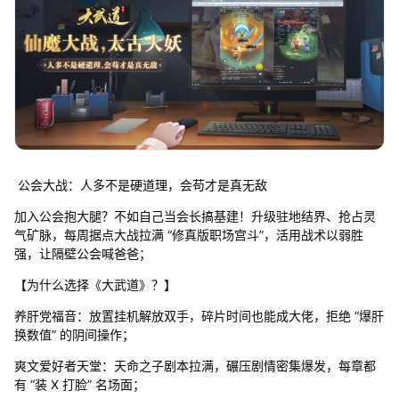
公会大战：人多不是硬道理，会苟才是真无敌
加入公会抱大腿？不如自己当会长搞基建！升级驻地结界、抢占灵
气矿脉，每周据点大战拉满 “修真版职场宫斗”，活用战术以弱胜
强，让隔壁公会喊爸爸；
【为什么选择《大武道》？】
养肝党福音：放置挂机解放双手，碎片时间也能成大佬，拒绝 “爆肝
换数值” 的阴间操作；
爽文爱好者天堂：天命之子剧本拉满，碾压剧情密集爆发，每章都
有 “装 X 打脸” 名场面；