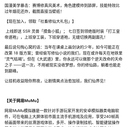
国漫美学暴击：赛博修真风美术，角色建模帅到舔屏，技能特效比
过年烟花还炸，截图直接当壁纸！
【现在加入，领取「社畜修仙大礼包」】
上线即送 SSR 灵兽「摸鱼小狐」； 七日签到领绝版时装「打工皇
帝道袍」，上班穿工装，下班穿道袍，无缝切换两副面孔！
最后说句掏心窝的话：当年在课桌上画剑诀的少年，如今可能正在
改第 18 版方案；曾经偷写修仙小说的我们，现在或许每天在地铁里
“灵气枯竭”。但在《大武道》里，你永远可以做那个逆天改命的天命
之子 ——这一次，不用被现实没收梦想，你的修仙路，躺着也能走
到巅峰。
让挂机收益陪你熬夜，让剧情爽点治愈加班，我们仙界见！
【关于网易MuMu】
网易MuMu模拟器是一款针对手游玩家开发的安卓模拟器类电脑软
件，可在电脑上大屏体验市面主流手机游戏及应用，享受240帧高
帧画面带来的丝滑游戏体验，多开、操作录制挂机、智能键鼠操作