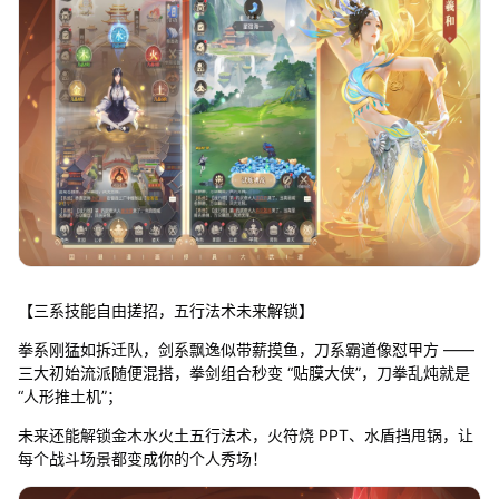
【三系技能自由搓招，五行法术未来解锁】
拳系刚猛如拆迁队，剑系飘逸似带薪摸鱼，刀系霸道像怼甲方 ——
三大初始流派随便混搭，拳剑组合秒变 “贴膜大侠”，刀拳乱炖就是
“人形推土机”；
未来还能解锁金木水火土五行法术，火符烧 PPT、水盾挡甩锅，让
每个战斗场景都变成你的个人秀场！