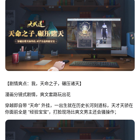
【剧情爽点：我，天命之子，碾压诸天】
漫画分镜式剧情，爽文套路玩出花
穿越即自带 “天命” 外挂，一出生就在历史长河刻道标，天才天骄在
你面前全是 “经验宝宝”，打脸现场比爽文男主还会骚操作；