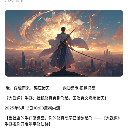
2025-06-10
我，穿越而来，碾压诸天 霓虹都市 视觉盛宴
《大武道》手游：挂机修真爽到飞起，国漫爽文燃爆诸天！
2025年6月12日10:00震撼内测！
【当社畜的手在敲键盘，你的修真魂早已御剑起飞 ——《大武道》
手游邀你开启躺平修仙路】