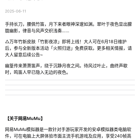
2025-06-11
手持长刀，腰佩竹笛，月下来者眼神深邃如渊。翠叶于夜色显出朦
胧幽影，律音与风声交织浅奏……
△万年竹新皮肤「竹影夜凉」即将上线！大人可在6月18日维护
后，参与全新版本活动「火照归途」免费获取。更多相关情报，请
大人留意后续公告~
幽篁传来萧萧笛声，绕于沉静月夜之间。待风过叶止，曲终声歇
时，鸣笛人早已隐入无边的夜色。
【关于网易MuMu】
网易MuMu模拟器是一款针对手游玩家开发的安卓模拟器类电脑软
件，可在电脑上大屏体验市面主流手机游戏及应用，享受240帧高