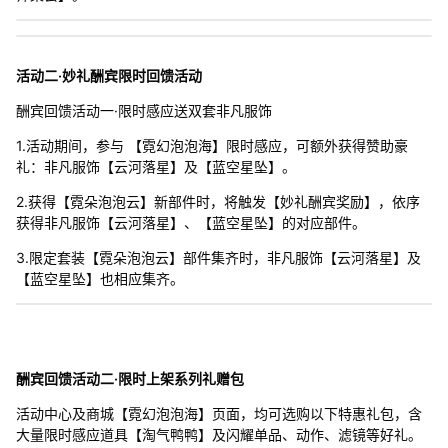
活动二·妙礼酬宾限时回馈活动
酬宾回馈活动一·限时感应送双套非凡服饰
1.活动期间，参与 【霓幻泡泡海】限时感应，可额外获得赞助豪
礼：非凡服饰【云河落星】及【蓝空星坠】。
2.获得【霓朵泡泡云】新部件时，将触发【妙礼酬宾奖励】，依序
获得非凡服饰【云河落星】、【蓝空星坠】的对应部件。
3.限定套装【霓朵泡泡云】部件集齐时，非凡服饰【云河落星】及
【蓝空星坠】也相应集齐。
酬宾回馈活动二·限时上架系列礼赠包
活动中心及商城【霓幻泡泡海】页面，均可选购以下特惠礼包，含
大量限时感应道具【淘气鸭鸭】及闪耀单品、动作、滤镜等好礼。