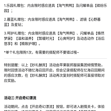
1.乐园礼赠包：内含限时感应道具【淘气鸭鸭】及闪耀单品【缤纷乐
园】；
2.暮蓝礼赠包：内含限时感应道具【淘气鸭鸭】、滤镜【沁野暮
蓝】及星钻；
3.呵护礼赠包：内含限时感应道具【淘气鸭鸭】、闪耀单品【倏然
梦寐】【温和滋养】【暂缓时光】【沁爽呵护】及动态动作【浴后
悠享】和【精致护理】。
*单个礼包限购1次，有需要的搭配师不要错过哦~
特别提醒：以上【妙礼酬宾】活动由苹果联邦服装集团倾情赞助，
限时回馈活动不随忆海召回开启，但会记录搭配师在忆海召回期间
的感应次数，在【妙礼酬宾】活动再次复刻时搭配师可直接领取对
应奖励。
活动三·开启奇幻漂流
活动期间，点击【开启奇幻漂流】按钮，即可进入剧情关卡，体验