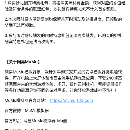
1.购买妙礼酬宾特惠礼包，将按照实际付费金额，获得对应的充值经
验及符合条件的联盟红包；妙礼酬宾特惠礼包不计入首充奖励。
2.本次限时感应活动复刻均保留首开时活动及兑换进度，已领取的
奖励无法再领取。
3.参与限时感应触发的限时特惠礼包无法再次触发，已购买的妙礼
酬宾特惠礼包无法再次购买。
【关于网易MuMu】
网易MuMu模拟器是一款针对手游玩家开发的安卓模拟器类电脑软
件，可在电脑上大屏体验市面主流手机游戏及应用，享受240帧高
帧画面带来的丝滑游戏体验，多开、操作录制挂机、智能键鼠操作
等多样功能满足你不同的游戏需求，让你轻松游戏成神不伤神！
MuMu模拟器官方网站：
https://mumu.163.com
官方微博：MuMu模拟器
官方B站：网易MuMu模拟器-Mu酱