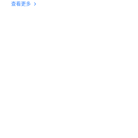
台挂机 按键设置教程
查看更多