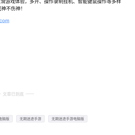
丝滑游戏体验，多开、操作录制挂机、智能键鼠操作等多样
成神不伤神！
.com
文章已到底
电脑版
无期迷途手游
无期迷途手游电脑版