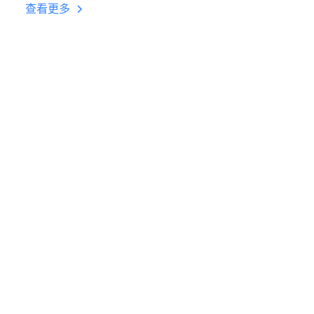
台挂机 按键设置教程
查看更多