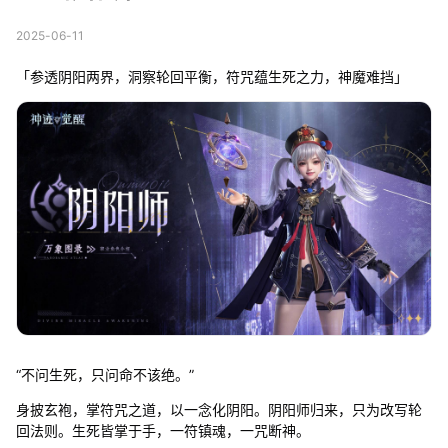
2025-06-11
「参透阴阳两界，洞察轮回平衡，符咒蕴生死之力，神魔难挡」
“不问生死，只问命不该绝。”
身披玄袍，掌符咒之道，以一念化阴阳。阴阳师归来，只为改写轮
回法则。生死皆掌于手，一符镇魂，一咒断神。