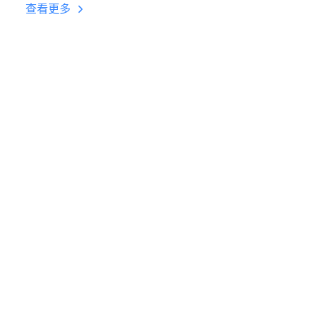
台挂机 按键设置教程
查看更多