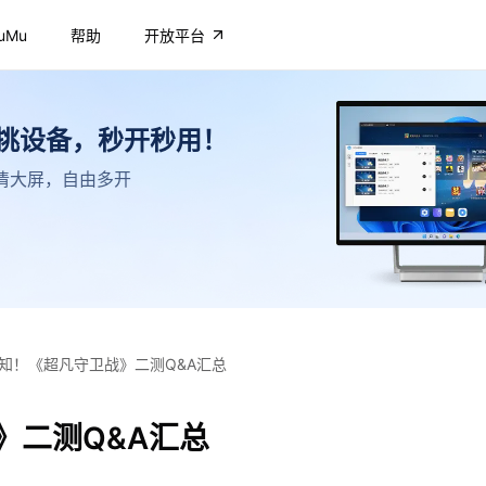
uMu
帮助
开放平台
不挑设备，秒开秒用！
，高清大屏，自由多开
知！《超凡守卫战》二测Q&A汇总
》二测Q&A汇总