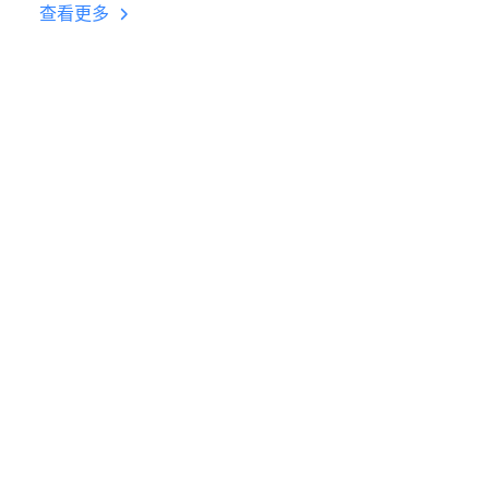
台挂机 按键设置教程
查看更多