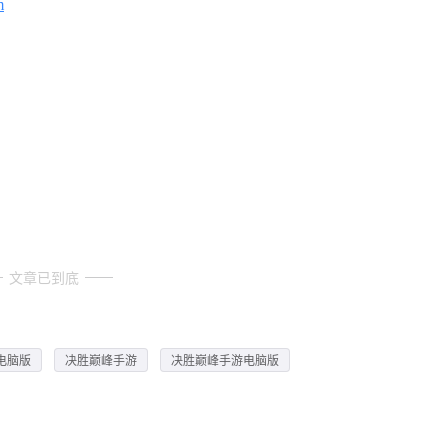
m
文章已到底
电脑版
决胜巅峰手游
决胜巅峰手游电脑版