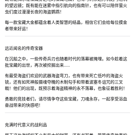
的望远镜；既有能在迷雾中指引航向的指南针，也有可以陪伴萤火
虫们度过漫漫长夜的海盗鹦鹉！
每一款宝藏大金都蕴含着人类智慧的结晶，相信它们会给每位摸金
者带来好运！
远近闻名的传奇宝器
在沉船之中，一些传奇兵刃也随着时代的落幕被掩埋。如今趁着这
批宝藏的出世，再次被挖掘出来.....
有最受海盗们欢迎的武器海盗弯刀，也有带来死亡低吟的海盗火
铳，还有如死神般摄魂夺魄的木制勾手和带着波塞冬诅咒的三叉
戟！他们的出现，既预示着海盗精神的永不落幕，也象征着胜利！
勇敢的竞技者们，请尽情争夺这些宝藏，刀魂永存，一起享受浴血
奋战带来的快感吧！
充满时代意义的战利品