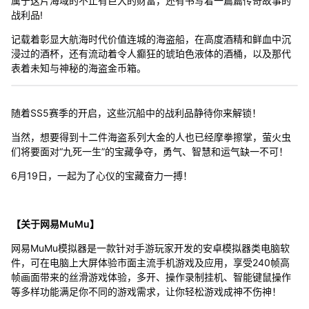
属于这片海域的不止有巨大的财富，还有书写着一篇篇传奇故事的
战利品!
记载着彰显大航海时代价值连城的海盗船，在高度酒精和鲜血中沉
浸过的酒杯，还有流动着令人癫狂的琥珀色液体的酒桶，以及那代
表着未知与神秘的海盗金币箱。
随着SS5赛季的开启，这些沉船中的战利品静待你来解锁！
当然，想要得到十二件海盗系列大金的人也已经摩拳擦掌，萤火虫
们将要面对“九死一生”的宝藏争夺，勇气、智慧和运气缺一不可！
6月19日，一起为了心仪的宝藏奋力一搏！
【关于网易MuMu】
网易MuMu模拟器是一款针对手游玩家开发的安卓模拟器类电脑软
件，可在电脑上大屏体验市面主流手机游戏及应用，享受240帧高
帧画面带来的丝滑游戏体验，多开、操作录制挂机、智能键鼠操作
等多样功能满足你不同的游戏需求，让你轻松游戏成神不伤神！