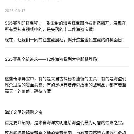
2025-06-17
SS5赛季即将启程，一张尘封的海盗藏宝图也被悄然揭开，展现在
所有竞技者视线中的，是失落的十二件海盗宝藏！
现在，让我们一同前往宝藏展柜，揭开这些金色宝藏的终极面目！
SS5赛季全新追求——12件海盗系列大金即将登场！
这些奇珍异宝中，有的是来自古探秘者遗留的工具；有的是海盗们
厮杀过后的嗜血兵锋；有的是拥有着传奇故事的战利品，都有着至
高无上的价值，静待收藏！
海洋文明的馈赠之宝
首先要介绍的，是来自海洋文明送给海盗们最为可靠的馈赠之宝。
既有能揭示秘宝藏身之地的宝藏地图，也有可洞察远方机遇与危机