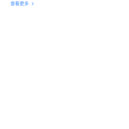
台挂机 按键设置教程
查看更多