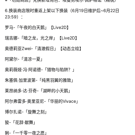
6.换装商店限时重返上架以下换装（6月19日维护后~6月22日
23:59）：
罗马-「午夜的白天鹅」【Live2D】
瑞吉娜-「暗之龙，光之岸」【Live2D】
奥德莉亚Zwei-「清澈假日」【动态立绘】
阿黛尔-「清凉一夏」
奥莉薇娅·冯·阿诺德-「猎物与陷阱？」
朱塞佩·加里波第-「纯黑羽翼的雅致」
莱昂纳多·达·芬奇-「湖畔的小天鹅」
阿尔弗雷多·奥里亚尼-「华丽的Vivace」
博尔扎诺-「旋舞之刻」
狻-「花辞·献舞」
猁-「一千零一夜之愿」