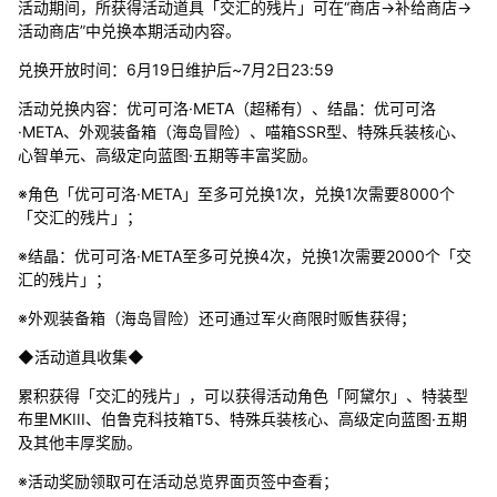
活动期间，所获得活动道具「交汇的残片」可在“商店→补给商店→
活动商店”中兑换本期活动内容。
兑换开放时间：6月19日维护后~7月2日23:59
活动兑换内容：优可可洛·META（超稀有）、结晶：优可可洛
·META、外观装备箱（海岛冒险）、喵箱SSR型、特殊兵装核心、
心智单元、高级定向蓝图·五期等丰富奖励。
※角色「优可可洛·META」至多可兑换1次，兑换1次需要8000个
「交汇的残片」；
※结晶：优可可洛·META至多可兑换4次，兑换1次需要2000个「交
汇的残片」；
※外观装备箱（海岛冒险）还可通过军火商限时贩售获得；
◆活动道具收集◆
累积获得「交汇的残片」，可以获得活动角色「阿黛尔」、特装型
布里MKIII、伯鲁克科技箱T5、特殊兵装核心、高级定向蓝图·五期
及其他丰厚奖励。
※活动奖励领取可在活动总览界面页签中查看；