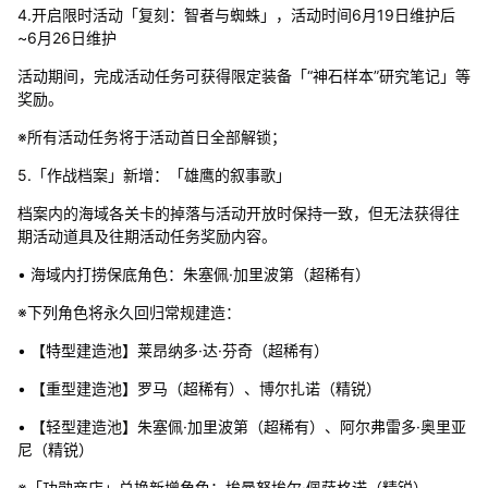
4.开启限时活动「复刻：智者与蜘蛛」，活动时间6月19日维护后
~6月26日维护
活动期间，完成活动任务可获得限定装备「“神石样本”研究笔记」等
奖励。
※所有活动任务将于活动首日全部解锁；
5.「作战档案」新增：「雄鹰的叙事歌」
档案内的海域各关卡的掉落与活动开放时保持一致，但无法获得往
期活动道具及往期活动任务奖励内容。
• 海域内打捞保底角色：朱塞佩·加里波第（超稀有）
※下列角色将永久回归常规建造：
• 【特型建造池】莱昂纳多·达·芬奇（超稀有）
• 【重型建造池】罗马（超稀有）、博尔扎诺（精锐）
• 【轻型建造池】朱塞佩·加里波第（超稀有）、阿尔弗雷多·奥里亚
尼（精锐）
※「功勋商店」兑换新增角色：埃曼努埃尔·佩萨格诺（精锐）