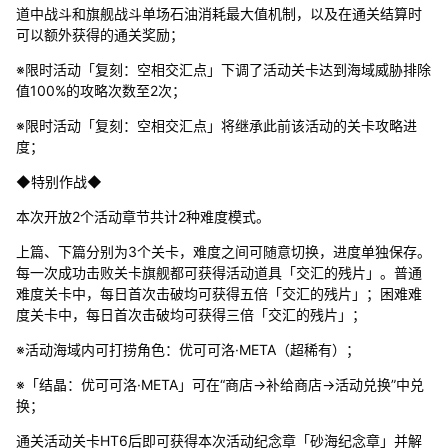
道中战斗和旗舰战斗单场石油消耗最大值机制，以及在通关结算时
可以额外获得的通关奖励；
※限时活动「复刻：空相交汇点」下调了活动关卡达到海域威胁排除
值100%的攻略次数至2次；
※限时活动「复刻：空相交汇点」将继承此前该活动的关卡攻略进
度；
◆特别作战◆
本次开放2个活动章节共计2种难度模式。
上篇、下篇分别为3个关卡，难度之间可随意切换，进度单独保存。
每一次成功击败关卡旗舰都可获得活动道具「交汇的残片」。普通
难度关卡中，每日首次击破均可获得五倍「交汇的残片」；困难难
度关卡中，每日首次击破均可获得三倍「交汇的残片」；
※活动海域内可打捞角色：优可可洛·META（超稀有）；
※「结晶：优可可洛·META」可在“商店→补给商店→活动兑换”中兑
换；
通关活动关卡HT6后即可获得本次活动纪念章「砂海纪念章」并解