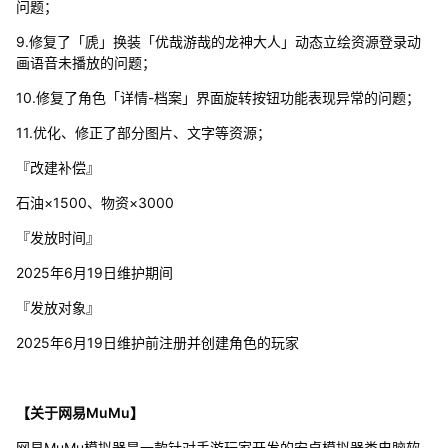
问题；
9.修复了「虒」换装「优哉游哉的龙神大人」动态立绘资源登录动
画语音未播放的问题；
10.修复了角色「详情-档案」界面旋转按钮功能表现异常的问题；
11.优化、修正了部分图片、文字等资源；
『改建补偿』
石油×1500、物资×3000
『发放时间』
2025年6月19日维护期间
『发放对象』
2025年6月19日维护前注册并创建角色的玩家
【关于网易MuMu】
网易MuMu模拟器是一款针对手游玩家开发的安卓模拟器类电脑软