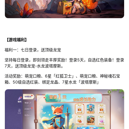
【游戏福利】
福利一：七日登录，送顶级龙宠
坚持每日登录，即刻领走丰厚奖励！登录5天，自选红色装备！登录
7天，送顶级龙宠-水龙波塔摩斯。
活动奖励：萌宠口粮、6星「红狐卫士」、萌宠口粮、神秘魂石宝
箱、50级自选红装、绑定龙晶、7星水龙「波塔摩斯」