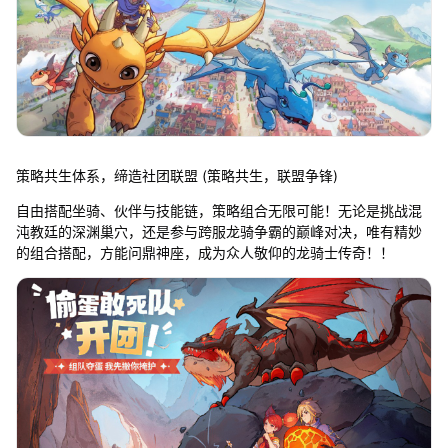
策略共生体系，缔造社团联盟 (策略共生，联盟争锋)
自由搭配坐骑、伙伴与技能链，策略组合无限可能！无论是挑战混
沌教廷的深渊巢穴，还是参与跨服龙骑争霸的巅峰对决，唯有精妙
的组合搭配，方能问鼎神座，成为众人敬仰的龙骑士传奇！！