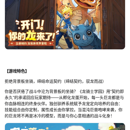
【游戏特色】
拒绝背景板坐骑，缔结命运契约（缔结契约，驭龙而战）
你是否厌倦了战斗中沦为背景板的坐骑？《龙骑士学园》用“契约即
永久”的承诺回应玩家期待——从孵化龙蛋开始，每一头巨龙都是与
你血脉相连的终身伙伴。独创驯养系统赋予龙宠定向培养的自由：
技能组合由你定制，属性成长由你掌控。当混沌巨兽咆哮来袭，你
的巨龙将不再是冰冷的模型，而是与你心意相通的战斗化身！