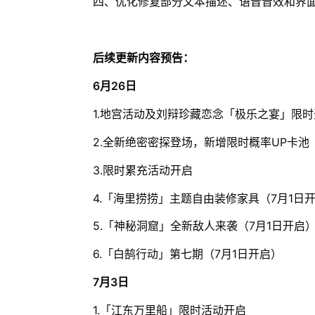
四、优化修复部分文本描述、语音音效和界
后续更新内容预告：
6月26日
1.地宫活动及刘辩珍藏恋念「极乐之宴」限时
2.全新绝密密探登场，新增限时概率UP卡池
3.限时累充活动开启
4.「海里捞捞」主题自由装修家具（7月1日
5.「神秘洞窟」全新敌人来袭（7月1日开启
6.「白鹄行动」第七期（7月1日开启）
7月3日
1.「江东万里船」限时活动开启