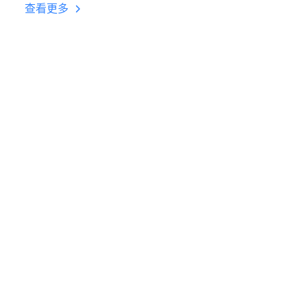
台挂机 按键设置教程
查看更多