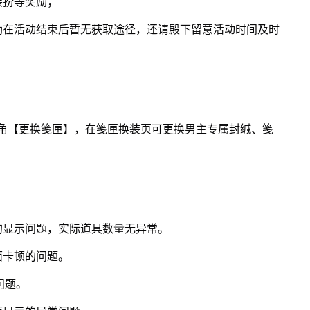
装扮等奖励；
励在活动结束后暂无获取途径，还请殿下留意活动时间及时
角【更换笺匣】，在笺匣换装页可更换男主专属封缄、笺
的显示问题，实际道具数量无异常。
面卡顿的问题。
问题。