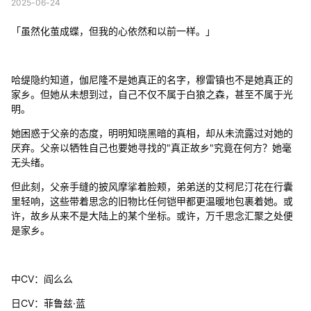
2025-06-24
「虽然化茧成蝶，但我的心依然和以前一样。」
哈缇隐约知道，伽尼隆不是她真正的名字，穆雷镇也不是她真正的
家乡。但她从未想到过，自己不仅不属于白狼之森，甚至不属于光
明。
她困惑于父亲的态度，明明知晓黑暗的真相，却从未流露过对她的
厌弃。父亲以牺牲自己也要她寻找的"真正故乡"究竟在何方？她毫
无头绪。
但此刻，父亲手缝的披风摩挲着脸颊，弟弟送的艾柯尼汀花在行囊
里轻响，这些带着思念的旧物比任何铠甲都更温暖地包裹着她。或
许，故乡从来不是大陆上的某个坐标。或许，万千思念汇聚之处便
是家乡。
中CV：阎么么
日CV：菲鲁兹·蓝