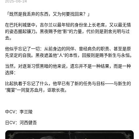
2025-06-24
「既然是我丢弃的东西，又为何要找回来？」
在巴托利城堡中，吉尔兰以最年轻的身份坐上长老席，又以最无情
的姿态握起镰刀。黑夜赐予他“影”的力量，代价则是割舍光明与过
去。
他似乎忘记了一切：从前身边的同伴、曾经肩负的职责、甚至是原
先坚定的自我。黑夜遮盖他“人”的本性，回报则是赐予新生与永恒。
当然，对逐渐习惯黑暗的他来说，遗忘并不是一种结果，而是一种
选择：
比起执着于忘记了什么，他早已有了新的任务与目标——与新生的
“魔宴”一同复苏血月，讴歌长夜。
中CV：李兰陵
日CV：河西健吾