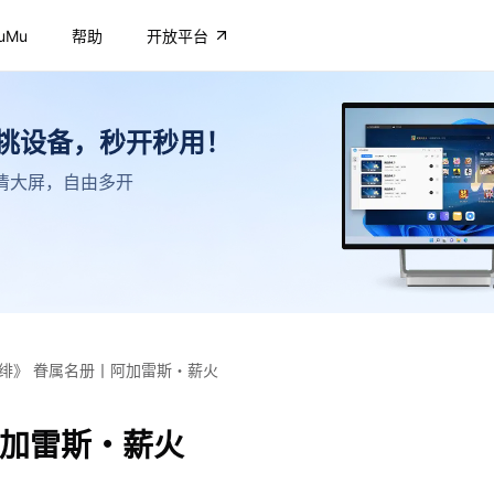
uMu
帮助
开放平台
不挑设备，秒开秒用！
，高清大屏，自由多开
绯》 眷属名册丨阿加雷斯・薪火
阿加雷斯・薪火