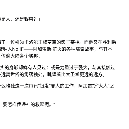
他是人，还是野兽？」
出了一位引领卡洛尔王族变革的影子宰相。而他又在胜利后
钟人No.Ⅱ”——阿加雷斯·薪火的各种离奇故事，与其本
香传遍大陆各个城邦，
真实的身影却鲜有人见过：或是力量过于强大，与其接触过
在远离世俗的角落独处，眺望着比大圣堂更远的远方。
么唯独这一次审讯“银发”罪人的工作，阿加雷斯“大人”坚
，要怎样传递神的救赎呢。”