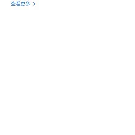
台挂机 按键设置教程
查看更多