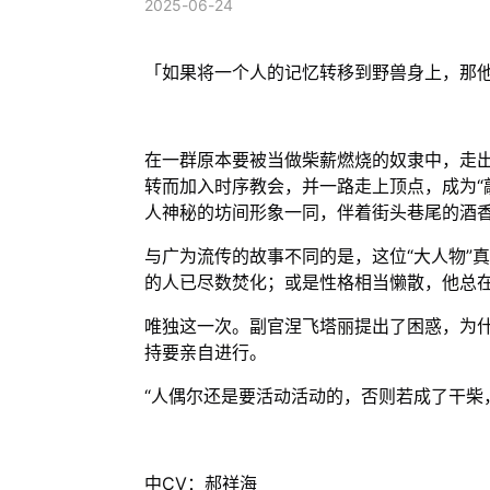
2025-06-24
「如果将一个人的记忆转移到野兽身上，那
在一群原本要被当做柴薪燃烧的奴隶中，走
转而加入时序教会，并一路走上顶点，成为“敲
人神秘的坊间形象一同，伴着街头巷尾的酒
与广为流传的故事不同的是，这位“大人物”
的人已尽数焚化；或是性格相当懒散，他总
唯独这一次。副官涅飞塔丽提出了困惑，为什
持要亲自进行。
“人偶尔还是要活动活动的，否则若成了干柴
中CV：郝祥海