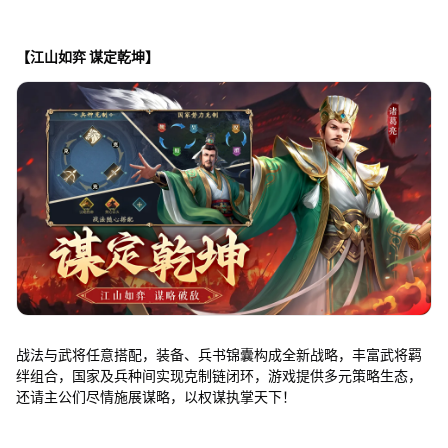
【江山如弈 谋定乾坤】
战法与武将任意搭配，装备、兵书锦囊构成全新战略，丰富武将羁
绊组合，国家及兵种间实现克制链闭环，游戏提供多元策略生态，
还请主公们尽情施展谋略，以权谋执掌天下！