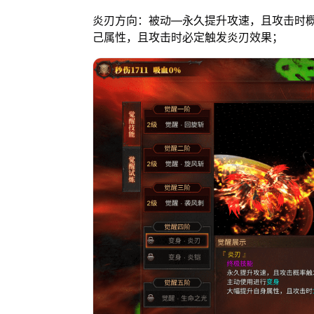
炎刃方向：被动—永久提升攻速，且攻击时
己属性，且攻击时必定触发炎刃效果；