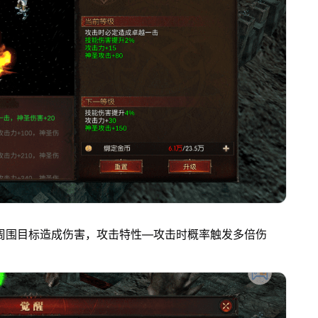
周围目标造成伤害，攻击特性—攻击时概率触发多倍伤