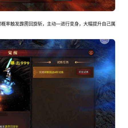
时概率触发霹雳回旋斩，主动—进行变身，大幅提升自己属