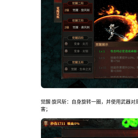
觉醒·旋风斩：自身旋转一圈，并使用武器对
害；