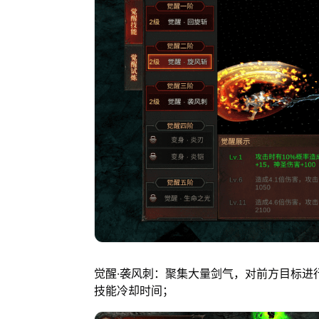
觉醒·袭风刺：聚集大量剑气，对前方目标进
技能冷却时间；