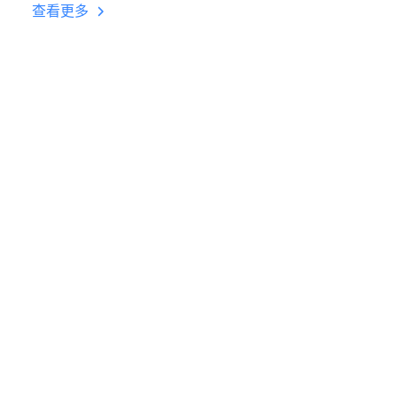
台挂机 按键设置教程
查看更多