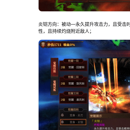
炎铠方向：被动—永久提升攻击力，且受击
性，且持续灼烧附近敌人；