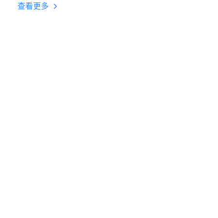
台挂机 按键设置教程
查看更多