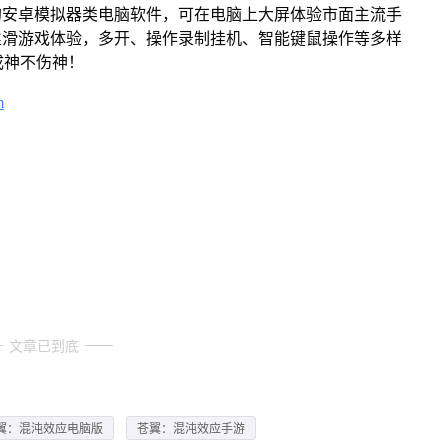
的安卓模拟器类电脑软件，可在电脑上大屏体验市面主流手
丝滑游戏体验，多开、操作录制挂机、智能键鼠操作等多样
成神不伤神！
m
文章已到底
翼：混沌效应电脑版
苍翼：混沌效应手游