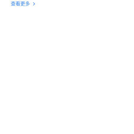
台挂机 按键设置教程
查看更多