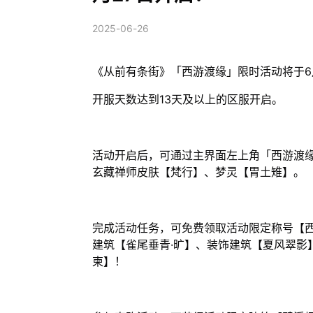
2025-06-26
《从前有条街》「西游渡缘」限时活动将于6
开服天数达到13天及以上的区服开启。
活动开启后，可通过主界面左上角「西游渡
玄藏禅师皮肤【梵行】、梦灵【胃土雉】。
完成活动任务，可免费领取活动限定称号【
建筑【雀尾垂青·旷】、装饰建筑【夏风翠影
柬】！