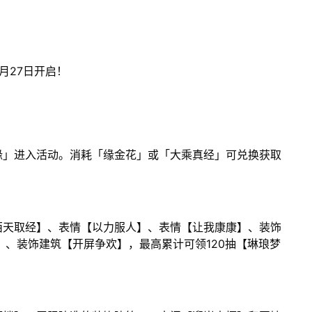
月27日开启！
缘」进入活动。消耗「缘金花」或「大乘真经」可兑换获取
西天取经】、表情【以力服人】、表情【让我康康】、装饰
】、装饰建筑【开屏争欢】，最高累计可领120抽【琳琅梦