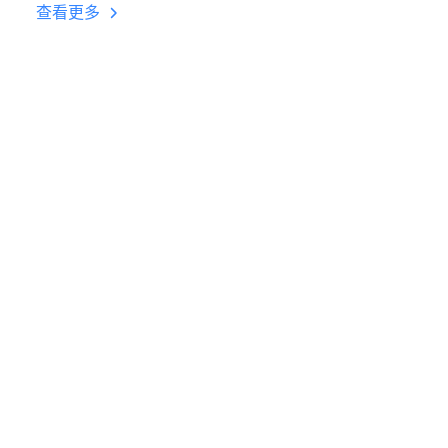
台挂机 按键设置教程
查看更多