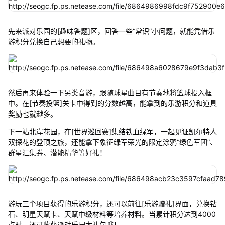
先来派对乐园的[趣味答题]区，回答一些“常识”小问题，就能凭借乐
游积分兑换自己想要的礼物。
然后再来体验一下另类音游，跟随球星曲目有节奏地将篮球投入框
中。在[节奏投篮]关卡中得到的分数越高，能拿到的乐游积分和道具
奖励也就越多。
下一站北岸花园，在[世界巡回赛]集结铁血绿军，一起见证凯尔特人
双探花的登顶之旅，还能拿下象征绿军荣光的限定涂鸦“绿色军团”、
群星汇集券、潜能精华等好礼！
游玩三个项目获得的乐游积分，还可以前往[乐游赠礼]界面，兑换钻
石、明星天赋卡、天赋中级材料等培养材料。当累计积分达到4000
点时，还可收获派对乐园大礼包哦！