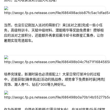
当然，也没忘记刚加入派对的萌新们！来[派对之旅]完成一些小任
务，高级特训卡、天赋中级材料、潜能精华等奖励免费拿！攒够相
应的派对之旅积分，还能额外再拿招募冷却卡和群星汇集券，让你
暑期实现弯道超车。
培养完球星，新潮时装也必须搭配上！大家日常打球冲分的过程
中，还能获取[确幸挑战]活动的挑战券，顺势拿下免费新时装[烤肉]
背饰、潮人券*5、钻石*300等九种好礼。
作为外观党，自然也不能错过[夏日球友会]，在派对世界/队伍/球馆