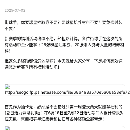
2025-07-02
街球手，你要球星抽取券不要？要球星培养材料不要？要免费时装
不要？
新赛季的福利活动络绎不绝，经粗略计算，各位街球手在这次的所
有活动中至少能拿下26张群星汇集券、20张潮人券与大量的培养材
料！
但这么多奖励都该怎么拿呢？今天就给大家分享一下是如何高效速
通派对新赛季所有福利活动吧！
首先作为抽卡党，必然是不会错过只需一周登录两天就能拿福利的
[夏日活力登录礼]啦！在
6月18日至7月22日
活动期间内累计登录对
应天数，就能把群星汇集券和钻石等各种奖励全部带走！