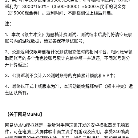
返利为：3000*150%+（3500-3000）=5000人民币的现金券
（即5000现金券）。返利时间：不删档测试上线后开启。
注：
1、本次《领主冲突》为删档计费测试，测试结束后我们将清空玩家
账号内的游戏数据，请妥善保存测试账号；
2、公测返利仅限与删档计发测试服充值时的相同平台、相同账号领
取同账号的多个角色按账号累计充值金额一并返还，不同账号则分
开计算返还；
3、公测返利不会计入公测时账号的充值累计额度和VIP中；
4、最终以正式上线版本为准，本活动最终解释权归《领主冲突》运
营团队所有。
【关于网易MuMu】
网易MuMu模拟器是一款针对手游玩家开发的安卓模拟器类电脑软
件，可在电脑上大屏体验市面主流手机游戏及应用，享受240帧高
帧画面带来的丝滑游戏体验，多开、操作录制挂机、智能键鼠操作