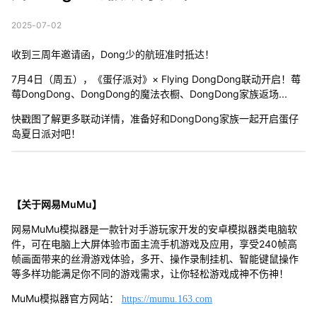
2025-07-02
收到三周年邀请函，Dong少的航班准时抵达！
7月4日（周五），《蛋仔派对》× Flying DongDong联动开启！莓
莓DongDong、DongDong的魔法衣橱、DongDong家族返场...
快戳图了解更多联动详情，准备好和DongDong家族一起开启蛋仔
岛夏日派对吧！
【关于网易MuMu】
网易MuMu模拟器是一款针对手游玩家开发的安卓模拟器类电脑软
件，可在电脑上大屏体验市面主流手机游戏及应用，享受240帧高
帧画面带来的丝滑游戏体验，多开、操作录制挂机、智能键鼠操作
等多样功能满足你不同的游戏需求，让你轻松游戏成神不伤神！
MuMu模拟器官方网站：
https://mumu.163.com