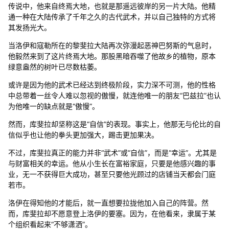
传说中，他来自终焉大地，也就是那遥远彼岸的另一片大陆。他精
通一种在大陆传承了千年之久的古代武术，并以自己独特的方式将
其发扬光大。
当洛伊和寇勒所在的黎斐拉大陆再次弥漫起恶神巴努斯的气息时，
他毅然来到了这片终焉大地。那股黑暗吞噬了他故乡的植物，原本
绿意盎然的树叶已尽数枯萎。
或许是因为他的武术已经达到终极阶段，实力深不可测，他的性格
中总带着一丝令人难以忽视的傲慢，就连他唯一的朋友“巴兹拉”也认
为他唯一的缺点就是“傲慢”。
然而，库斐拉却坚称这是“自信”的表现。事实上，他那无与伦比的自
信似乎也让他的拳头更加强大，踢击更加果决。
不过，库斐拉真正的能力并非“武术”或“自信”，而是“幸运”。尤其是
与财富相关的幸运。他从小生长在富裕家庭，只要是他感兴趣的事
业，无一不获得巨大成功，甚至只要他光顾过的店铺当天都会门庭
若市。
洛伊在得知他的才能后，就一直想要拉拢他加入自己的阵营。然
而，库斐拉却不愿意登上洛伊的要塞。因为，在他看来，隶属于某
个组织看起来“不够潇洒”。