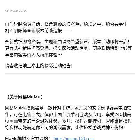
2025-07-02
山间异脉隐隐涌动，峰峦震颤灼浪将至，绝境之中，能否共寻生
机？阴阳师全新版本前瞻速报——
全新式神即将降临、主题新曲唱响希望新声、版本活动即将开启！
更有式神新装闪亮登场、盛夏探险活动启航、萌趣联动活动上线等
丰富内容等待大人前来体验～
请查收扫地工奉上的精彩活动预告！
【关于网易MuMu】
网易MuMu模拟器是一款针对手游玩家开发的安卓模拟器类电脑软
件，可在电脑上大屏体验市面主流手机游戏及应用，享受240帧高
帧画面带来的丝滑游戏体验，多开、操作录制挂机、智能键鼠操作
等多样功能满足你不同的游戏需求，让你轻松游戏成神不伤神！
MuMu模拟器官方网站：
https://mumu.163.com