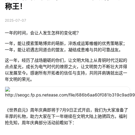
称王！
2025-07-07
一年的时间，会让人发生怎样的变化呢？
一年，能让摸索策略博弈的萌新，淬炼成运筹帷幄的优秀策略家；
一年，能让初遇志同道合的盟友，凝结成患难与共的可靠战友。
这一年，经历了战场磨砺的你们，让文明大陆上从青铜时代泛起的
点点星光，成长为电气时代的燎原之火，让文明势力不断壮大并得
以发展至今。感谢所有开拓者的信任与支持，共同并肩铸就出这一
年文明的荣光。
《世界启元》周年庆典即将于7月9日正式开启，我们为大家准备了
丰厚的礼物，助力大家在下一年继续在文明大陆上驰骋四方。福利
抢先知，周年庆典部分活动前瞻如下：