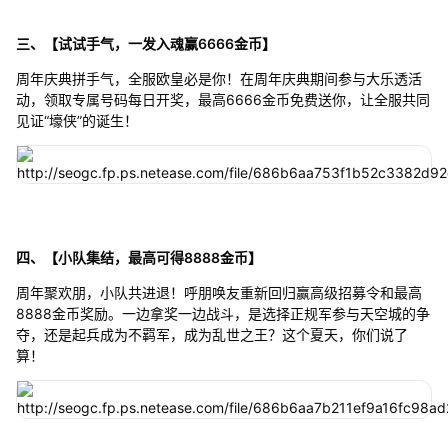
三、【试试手气，一发入魂赢6666金币】
周年庆典拼手气，全服欧皇必是你！在周年庆典期间参与大乐透活
动，领取专属号码每日开奖，最高6666金币免费送你，让全服共同
见证“壕侠”的诞生！
四、【小队集结，最高可得8888金币】
周年聚欢朋，小队共进退！呼朋唤友重新回归赢高级招募令和最高
8888金币奖励。一边拿奖一边战斗，是选择正规军参与天空城的争
夺，还是起兵成为不羁军，成为乱世之王？这个夏天，你们说了
算！