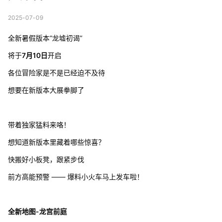
2025-07-09
全新暑假版本“龙墟初谒”
将于
7月10日
开启
各位冒险家是不是已经迫不及待
想要在新版本大展拳脚了
带着独家猛料来咯！
想知道新版本里藏着哪些惊喜？
快搬好小板凳，跟紧步伐
前方高能预警 —— 爆料小火车马上发车啦！
全新地图-龙宫前庭