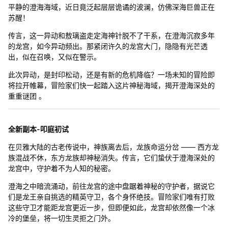
平静的澄海海域，近日竟泛起层层诡谲的波澜，仿佛深海巨兽正在
苏醒！
传言，这一异动和敖璃盗走定海神针脱不了干系，在澄海沉寂多年
的龙宫，如今异动频出。那紧闭许久的龙宫大门，隐隐有光芒透
出，似在召唤，又似在警示。
此次异动，是封印松动，还是有新的危机降临？一场未知的冒险即
将拉开帷幕，冒险家们快一起踏入这片神秘海域，揭开澄海深处的
重重谜团 。
全新副本-叩庭初试
在贝雅大陆的古老传说中，神族离去后，龙族命运分岔 —— 西方龙
族混战不休，东方龙族却神秘消失。传言，它们蛰伏于澄海深处的
龙宫中，守护着不为人知的秘密。
澄海之中暗流涌动，前往龙宫的途中盘踞着神秘的守护者，据说它
们是龙王亲自挑选的精英守卫，各个身怀绝技。冒险家们唯有打败
这些守卫才能距龙宫更近一步，但即便如此，龙宫却依然像一个冰
冷的堡垒，将一切生灵拒之门外。