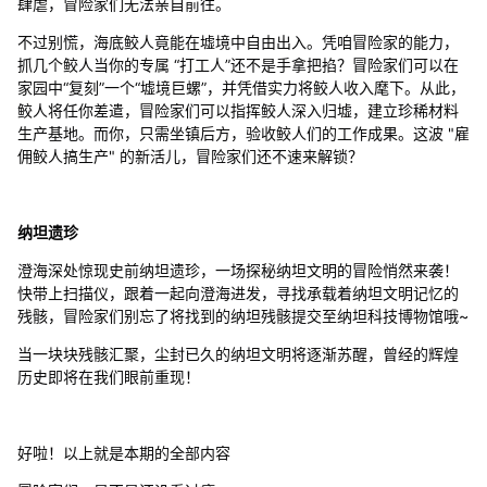
肆虐，冒险家们无法亲自前往。
不过别慌，海底鲛人竟能在墟境中自由出入。凭咱冒险家的能力，
抓几个鲛人当你的专属 “打工人”还不是手拿把掐？冒险家们可以在
家园中“复刻”一个“墟境巨螺”，并凭借实力将鲛人收入麾下。从此，
鲛人将任你差遣，冒险家们可以指挥鲛人深入归墟，建立珍稀材料
生产基地。而你，只需坐镇后方，验收鲛人们的工作成果。这波 "雇
佣鲛人搞生产" 的新活儿，冒险家们还不速来解锁？
纳坦遗珍
澄海深处惊现史前纳坦遗珍，一场探秘纳坦文明的冒险悄然来袭！
快带上扫描仪，跟着一起向澄海进发，寻找承载着纳坦文明记忆的
残骸，冒险家们别忘了将找到的纳坦残骸提交至纳坦科技博物馆哦~
当一块块残骸汇聚，尘封已久的纳坦文明将逐渐苏醒，曾经的辉煌
历史即将在我们眼前重现！
好啦！以上就是本期的全部内容