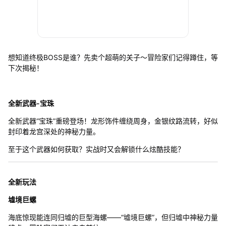
想知道终极BOSS是谁？先卖个超萌的关子～冒险家们记得蹲住，等
下次揭秘！
全新武器-宝珠
全新武器“宝珠”重磅登场！龙形饰件缠绕周身，金银纹路流转，好似
封印着龙宫深处的神秘力量。
至于这个武器如何获取？实战时又会解锁什么炫酷技能？
全新玩法
墟境巨螺
海底惊现能连同归墟的巨型海螺——“墟境巨螺”，但归墟中神秘力量