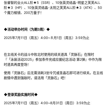
张睿智的业火ALL阶★5（SSR）、10张英灵结晶･明星之芙芙ALL
阶★3（HP）、10张英灵结晶･太阳之芙芙ALL阶★3（ATK）、50
个魔力棱镜、200万量子！
◆活动举办时间（为期3周）◆
2025年7月11日（周五）4:00~８月1日（周五）3:59为止
在主线关卡的战斗中败北时使用的续关道具「灵脉石」在限时
『「泳装活动2025」参加条件完成应援纪念活动 第2弹』中作为限
时道具再度登场！
使用「灵脉石」后无需消耗3划令咒或圣晶石即可进行续关。在主线
剧情中遇到强敌时，请活用「灵脉石」吧！
◆登录奖励实施时间◆
2025年7月11日（周五）4:00~8月31日（周日）3:59为止