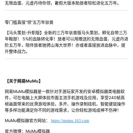
无限血蛋、元虚丹待你领，暑假大版本助旅者轻松进化五万年。
零门槛直接“领”五万年驮兽
【马头策划-升职版】全新的三万年驮兽版马头策划，孵化自带三万
年鞍部！ 5%的血脉转化率！旅者可以用赠送的无限血蛋、元虚丹进
阶五万年，陪伴旅者驰骋山海大世界！亦或者直接放进血脉中，提
升整体战力。
【关于网易MuMu】
网易MuMu模拟器是一款针对手游玩家开发的安卓模拟器类电脑软
件，可在电脑上大屏体验市面主流手机游戏及应用，享受240帧高
帧画面带来的丝滑游戏体验，多开、操作录制挂机、智能键鼠操作
等多样功能满足你不同的游戏需求，让你轻松游戏成神不伤神！
MuMu模拟器官方网站：
https://mumu.163.com
官方微博：MuMu模拟器