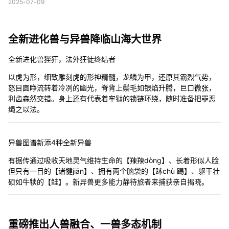
2025-07-09
全新进化兽与异兽降临山海大世界
全新进化兽狴犴，法外狂徒终结者
以虎为形，细致雕刻虎的形神精髓，龙鳞为甲，还原其霸烈气势，
怒目圆睁流转着冷冽的幽光，脊背上鬃毛如银焰升腾，巨口微张，
利齿森然交错。身上还有代表着牢狱的锁链环绕，随时准备把罪恶
绳之以法。
异兽图谱新添4种全新异兽
有据传通过吸收天地灵气维持生命的【䍶䍶dòng】、长着形似人脸
但只有一目的【诸犍jiān】、拥有两个脑袋的【䟣chù 踢】、躯干壮
硕如牛犊的【鲑】。新异兽更多能力静待旅者来捕获亲自揭晓。
重磅推出人兽融合、一兽多态机制