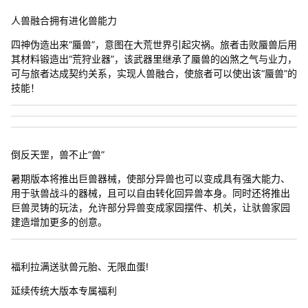
人兽融合拥有进化兽能力
四神伪造出来“蜃兽”，意图在大荒世界引起灾祸。旅者击败蜃兽后用
其材料锻造出“荒狩业器”，该武器里继承了蜃兽的凶煞之气与业力，
可与旅者达成契约关系，实现人兽融合，使旅者可以使出该“蜃兽”的
技能！
倒反天罡，兽不止“兽”
暑期版本将推出巨兽器械，使部分异兽也可以变成具有强大能力、
用于驮兽战斗的器械，且可以自由转化回异兽本身。同时还将推出
巨兽灵铸的玩法，允许部分异兽变成家园摆件、机关，让驮兽家园
建造增加更多的创意。
福利拉满送驮兽元胎、无限血蛋!
延续传统大版本专属福利