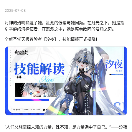
2025-07-08
月神的残响唤醒了她，狂潮的低语与她同频。在月光之下，她是指
引平静的海神使者；在怒潮之中，她是席卷敌阵的汹涌之刃。
全新圣堂天极冒险者【汐夜】，技能情报正式揭晓！
“人们总想掌控未知的力量，殊不知，是力量选中了自己。”——汐夜