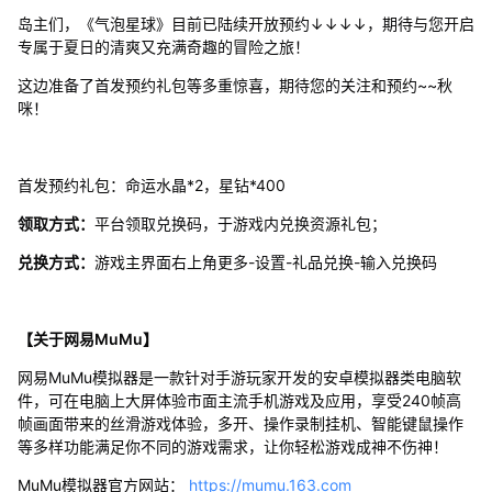
岛主们，《气泡星球》目前已陆续开放预约↓↓↓↓，期待与您开启
专属于夏日的清爽又充满奇趣的冒险之旅！
这边准备了首发预约礼包等多重惊喜，期待您的关注和预约~~秋
咪！
首发预约礼包：命运水晶*2，星钻*400
领取方式：
平台领取兑换码，于游戏内兑换资源礼包；
兑换方式：
游戏主界面右上角更多-设置-礼品兑换-输入兑换码
【关于网易MuMu】
网易MuMu模拟器是一款针对手游玩家开发的安卓模拟器类电脑软
件，可在电脑上大屏体验市面主流手机游戏及应用，享受240帧高
帧画面带来的丝滑游戏体验，多开、操作录制挂机、智能键鼠操作
等多样功能满足你不同的游戏需求，让你轻松游戏成神不伤神！
MuMu模拟器官方网站：
https://mumu.163.com