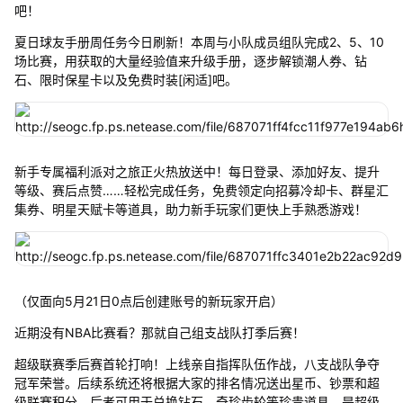
吧！
夏日球友手册周任务今日刷新！本周与小队成员组队完成2、5、10
场比赛，用获取的大量经验值来升级手册，逐步解锁潮人券、钻
石、限时保星卡以及免费时装[闲适]吧。
新手专属福利派对之旅正火热放送中！每日登录、添加好友、提升
等级、赛后点赞……轻松完成任务，免费领定向招募冷却卡、群星汇
集券、明星天赋卡等道具，助力新手玩家们更快上手熟悉游戏！
（仅面向5月21日0点后创建账号的新玩家开启）
近期没有NBA比赛看？那就自己组支战队打季后赛！
超级联赛季后赛首轮打响！上线亲自指挥队伍作战，八支战队争夺
冠军荣誉。后续系统还将根据大家的排名情况送出星币、钞票和超
级联赛积分，后者可用于兑换钻石、奇珍齿轮等珍贵道具，是超级