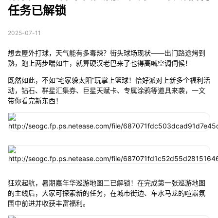
任务已解锁
2025-07-11
想去屋外打球，天气能有多毒辣？街头球场现状——出门路途烤到
熟，跑上两步喘如牛，就算硬汉老巴来了也得高喊空调伺候！
既然如此，不如“宅家躲太阳”玩掌上篮球！恰好派对上新多个福利活
动，钻石、群星汇集券、巨星天赋卡、专属涂鸦等道具来袭，一文
带你看完新东西！
狂欢起航，暑期嘉年华巡游地图二已解锁！在完成第一张巡游地图
的主线后，大家可探索新的任务，在城市街边、车水马龙的喧嚣氛
围中前进并收获丰富福利。