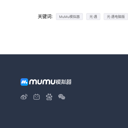
关键词:
MuMu模拟器
光·遇
光·遇电脑版