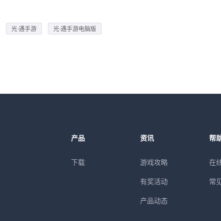
光·遇手游
光·遇手游电脑版
产品
资讯
帮
下载
游戏攻略
在
有奖活动
常
产品动态