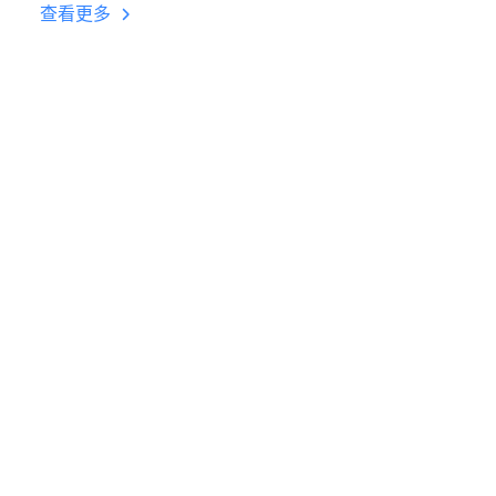
台挂机 按键设置教程
查看更多