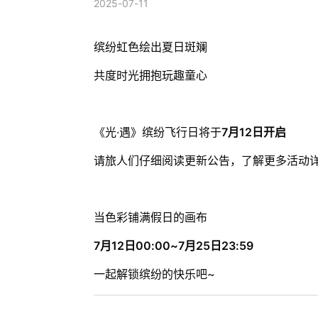
2025-07-11
缤纷虹色绘出夏日斑斓
共度时光拥抱玩趣童心
《光·遇》缤纷飞行日将于
7月12日开启
请旅人们仔细阅读更新公告，了解更多活动
当色彩铺满假日的画布
7月12日00:00~7月25日23:59
一起解锁缤纷的快乐吧~