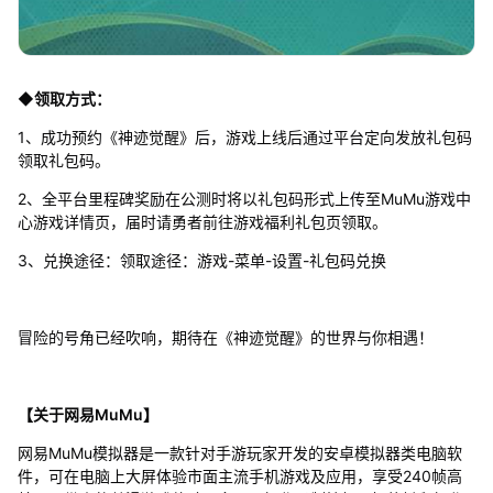
◆领取方式：
1、成功预约《神迹觉醒》后，游戏上线后通过平台定向发放礼包码
领取礼包码。
2、全平台里程碑奖励在公测时将以礼包码形式上传至MuMu游戏中
心游戏详情页，届时请勇者前往游戏福利礼包页领取。
3、兑换途径：领取途径：游戏-菜单-设置-礼包码兑换
冒险的号角已经吹响，期待在《神迹觉醒》的世界与你相遇！
【关于网易MuMu】
网易MuMu模拟器是一款针对手游玩家开发的安卓模拟器类电脑软
件，可在电脑上大屏体验市面主流手机游戏及应用，享受240帧高