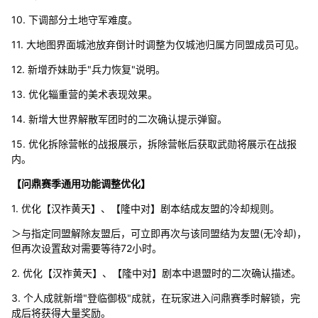
10. 下调部分土地守军难度。
11. 大地图界面城池放弃倒计时调整为仅城池归属方同盟成员可见。
12. 新增乔妹助手"兵力恢复"说明。
13. 优化辎重营的美术表现效果。
14. 新增大世界解散军团时的二次确认提示弹窗。
15. 优化拆除营帐的战报展示，拆除营帐后获取武勋将展示在战报
内。
【问鼎赛季通用功能调整优化】
1. 优化【汉祚黄天】、【隆中对】剧本结成友盟的冷却规则。
＞与指定同盟解除友盟后，可立即再次与该同盟结为友盟(无冷却)，
但再次设置敌对需要等待72小时。
2. 优化【汉祚黄天】、【隆中对】剧本中退盟时的二次确认描述。
3. 个人成就新增"登临御极"成就，在玩家进入问鼎赛季时解锁，完
成后将获得大量奖励。