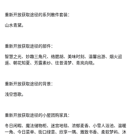
重新开放获取途径的系列散件套装：
山水青黛。
重新开放获取途径的部件：
智慧之光、妙趣三角尺、络腮胡、美味时刻、温馨出游、烟火迢
遥、朝花知夏、芳露素纱、往昔清梦、青岚向晓。
重新开放获取途径的背景：
浅空悠歌。
重新开放获取途径的小屋团购家具：
冬日闲暇、魔法储物柜、迷宫地毯、浓郁麦香、小雪人浴池、温暖
一角、今日菜单、街口绿意、欣享一隅、雅致书香、柔软梦屿、沐