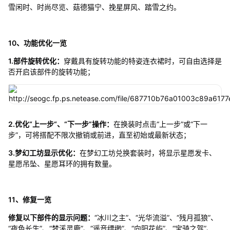
雪闲时、时尚尽览、菇德猫宁、挽星屏风、踏雪之约。
10、功能优化一览
1.部件旋转优化：
穿戴具有旋转功能的特姿连衣裙时，可自由选择是
否开启该部件的旋转功能；
2.优化“上一步“、“下一步”操作：
在换装时点击“上一步”或“下一
步”，可将搭配不限次撤销或前进，直至初始或最新状态；
3.梦幻工坊显示优化：
在梦幻工坊兑换套装时，将显示星愿发卡、
星愿吊坠、星愿耳环的拥有数量。
11、修复一览
修复以下部件的显示问题：
“冰川之主”、“光华流溢”、“残月孤狼”、
“夜色长生”、“梦溪灵鹿”、“遥音缥缈”、“向阳花屿”、“宝骑之驾”、