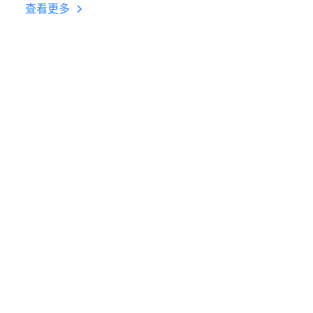
台挂机 按键设置教程
查看更多