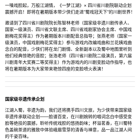
一嗓戏腔起，万般江湖情，《一梦江湖》× 四川省川剧院联动企划
震撼开启！即将在暑期版本带少侠们走进“蜀戏冠天下”的川剧世界！
邀请到了四川省川剧院院长陈智林老师（国家级非遗川剧传承人、
国家一级演员、四川省文联主席、四川省戏剧家协会主席、中国戏
剧梅花奖得主）作为暑期版本川剧配音总指导；张燕老师（国家一
级演员，中国戏剧梅花奖得主）参与游戏内改编戏曲和兰花姨戏曲
念白的配音，少侠们将在龙门剧情、全新副本以及蜀中地图里听到
他们经典惊艳的音腔；张浩老师（四川省川剧院二级演员，第六届
川剧青年大奖赛二等奖得主）作为游戏内的川剧变脸动作指导，也
将在暑期版本为大家带来艳惊四座的变脸喷火表演！
国家级非遗传承企划
江湖入蜀，非遗为韵，我们还将携手四川文旅，为少侠带来国家级
非遗传承联动企划——脸谱百变，在川剧婉转的唱词念白中感受变
脸等绝技的震撼，聆听传统戏腔的悠扬韵味；杯溢茗香，在川蜀特
色盖碗茶道的雅致中体验峨眉雪芽的清香与禅意，品一品江湖人间
的千姿百味。