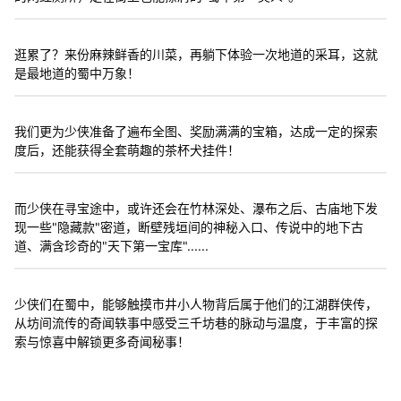
逛累了？来份麻辣鲜香的川菜，再躺下体验一次地道的采耳，这就
是最地道的蜀中万象！
我们更为少侠准备了遍布全图、奖励满满的宝箱，达成一定的探索
度后，还能获得全套萌趣的茶杯犬挂件！
而少侠在寻宝途中，或许还会在竹林深处、瀑布之后、古庙地下发
现一些"隐藏款"密道，断壁残垣间的神秘入口、传说中的地下古
道、满含珍奇的"天下第一宝库"......
少侠们在蜀中，能够触摸市井小人物背后属于他们的江湖群侠传，
从坊间流传的奇闻轶事中感受三千坊巷的脉动与温度，于丰富的探
索与惊喜中解锁更多奇闻秘事！