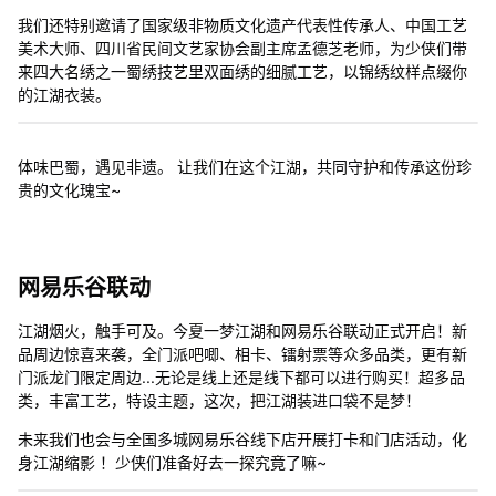
我们还特别邀请了国家级非物质文化遗产代表性传承人、中国工艺
美术大师、四川省民间文艺家协会副主席孟德芝老师，为少侠们带
来四大名绣之一蜀绣技艺里双面绣的细腻工艺，以锦绣纹样点缀你
的江湖衣装。
体味巴蜀，遇见非遗。 让我们在这个江湖，共同守护和传承这份珍
贵的文化瑰宝~
网易乐谷联动
江湖烟火，触手可及。今夏一梦江湖和网易乐谷联动正式开启！新
品周边惊喜来袭，全门派吧唧、相卡、镭射票等众多品类，更有新
门派龙门限定周边...无论是线上还是线下都可以进行购买！超多品
类，丰富工艺，特设主题，这次，把江湖装进口袋不是梦！
未来我们也会与全国多城网易乐谷线下店开展打卡和门店活动，化
身江湖缩影 ！少侠们准备好去一探究竟了嘛~