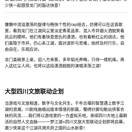
少侠一起感受龙门的豁达快意！
慵懒中流溢激荡的旋律与畅快个性的rap结合，仿佛可以在这首歌
里，看到龙门在江湖风尘里淡定煮茗品茶、混入市井烟火洒脱笑看
风云的模样。他们有着快意恩仇的潇洒，也有看断红尘的阔达，他
们虽隐于市井，仍心系江湖，面对波折与苦难，始终及时行乐，自
由自在，乐观应对。
龙门盖碗茶上桌，迎八方来客，多年韬光养晦，只待一缕机缘。再
入这红尘人间，也将以这段潇洒超脱的演唱涤荡江湖！
大型四川文旅联动企划
当游戏与文旅相逢，数字与文化共生，千年古堰的智慧遇上数字江
湖的浪潮，川剧戏曲唱出版本情境的新篇，蜀绣针脚勾勒出侠客衣
袂的风流......我们将以游戏里的一方虚拟天地，承续四川大地上最鲜
活的自然人文血脉——一梦江湖×四川文旅大型联动企划即将启幕，
邀少侠来这个江湖共溯天府之国的山水新章！