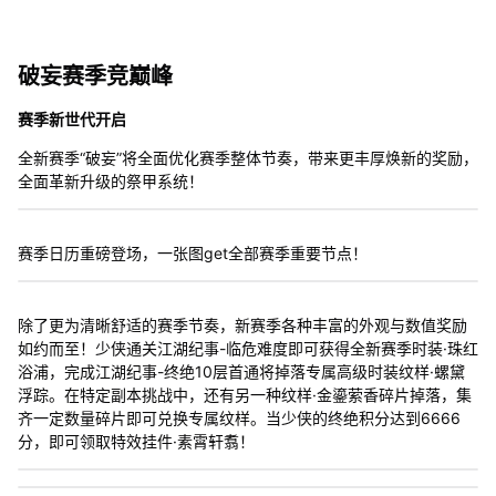
破妄赛季竞巅峰
赛季新世代开启
全新赛季“破妄”将全面优化赛季整体节奏，带来更丰厚焕新的奖励，
全面革新升级的祭甲系统！
赛季日历重磅登场，一张图get全部赛季重要节点！
除了更为清晰舒适的赛季节奏，新赛季各种丰富的外观与数值奖励
如约而至！少侠通关江湖纪事-临危难度即可获得全新赛季时装·珠红
浴浦，完成江湖纪事-终绝10层首通将掉落专属高级时装纹样·螺黛
浮踪。在特定副本挑战中，还有另一种纹样·金鎏萦香碎片掉落，集
齐一定数量碎片即可兑换专属纹样。当少侠的终绝积分达到6666
分，即可领取特效挂件·素霄轩翥！