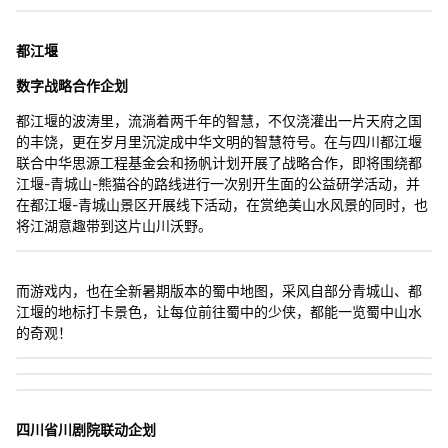
都江堰
数字战略合作企划
都江堰的波涛里，流淌着两千年的智慧，不仅浇灌出一片天府之国
的丰饶，更在岁月里沉淀成中华文明的智慧符号。在与四川都江堰
联合中华思源工程基金会和扬帆计划开展了战略合作，即将围绕都
江堰-青城山-熊猫谷的路线进行一次别开生面的公益研学活动，并
在都江堰-青城山景区开展线下活动，在赏绝美山水风景的同时，也
将江湖意趣带到这片山川沃野。
而游戏内，也在全新暑期版本的蜀中地图，采风自部分青城山、都
江堰的地标打卡景色，让每位前往蜀中的少侠，都能一览蜀中山水
的奇观！
四川省川剧院联动企划