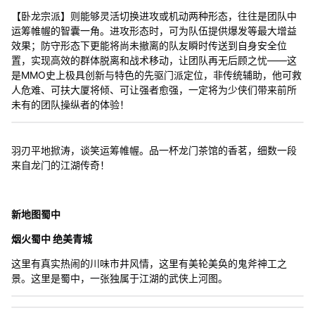
【卧龙宗派】则能够灵活切换进攻或机动两种形态，往往是团队中
运筹帷幄的智囊一角。进攻形态时，可为队伍提供爆发等最大增益
效果；防守形态下更能将尚未撤离的队友瞬时传送到自身安全位
置，实现高效的群体脱离和战术移动，让团队再无后顾之忧——这
是MMO史上极具创新与特色的先驱门派定位，非传统辅助，他可救
人危难、可扶大厦将倾、可让强者愈强，一定将为少侠们带来前所
未有的团队操纵者的体验！
羽刃平地掀涛，谈笑运筹帷幄。品一杯龙门茶馆的香茗，细数一段
来自龙门的江湖传奇！
新地图蜀中
烟火蜀中 绝美青城
这里有真实热闹的川味市井风情，这里有美轮美奂的鬼斧神工之
景。这里是蜀中，一张独属于江湖的武侠上河图。