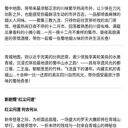
蜀中地图，将带来最浓郁正宗的川味繁华热闹市井，让少侠在刀光
剑影之外，也能感受到最鲜活生动的市井百态，一品那喷香麻辣的
烟火人间味。——聚集三教九流、只待你前往赏茶听戏的龙门茶
馆、喧嚣热闹日夜不停的十二月市、回荡着熟悉的川音吆喝、满载
瓜果香料的小摊小贩...一月一换十二月不重样的集市、昼夜高朋满
座的茶馆酒楼，带你一起看一张蜀地烟火味的市井生活长卷！
青城地图，则以近乎完美的比例还原，邀少侠独享美轮美奂的水墨
青城，沉浸式体验最地道的蜀中山水之韵！——具有非遗风光的都
江堰、二王庙，郁郁葱葱的竹林，飞流直下的瀑布，内藏玄机的青
城山...十余种一比一还原的真实四川自然风光，带你感受最原汁原
味的蜀地奇景！
新剧情“红尘问道”
红尘问道 何去何从
新帝登基之际，为祈国运昌隆，一场盛大的罗天大醮即将在青城山
举行。金陵茶馆中，一折未终的残戏与一封来自青城山的神秘信