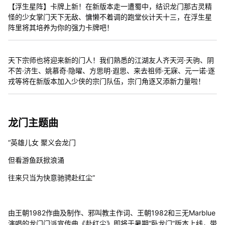
【浮生星阵】卡牌上新！在新版本走一遭蜀中，结识龙门那古灵精
怪的少女掌门天下无敌、慵懒不着调的跑堂伙计天十三，在浮生星
阵里将其培养为你的强力卡牌吧！
天下宗师也将迎来新的门人！我们熟悉的江湖友人齐天河·天驹、阴
不苦·济生、姚慕奇·隐曜、方思明·遐思、来去祖师·无寐、元一诺·逐
戎等将在新版本加入少侠的宗门队伍，宗门角逐又添新力量啦！
龙门主题曲
“英雄儿女 聚义会龙门
但看游鱼跃掀浪涌
往来只当为快意驰骋赴红尘”
由王朝1982作曲及制作、邪叫教主作词、王朝1982和三无Marblue
演唱的龙门门派宣传曲《赴红尘》即将于暑期“卧龙门”版本上线，带