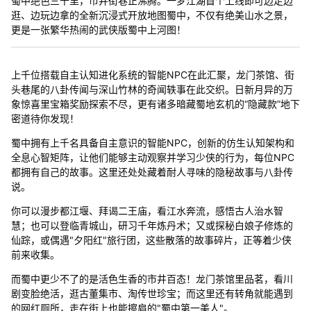
蜀中绝色三千里，市井街巷正沸腾。一梦江湖首个上线即可边走边
逛、边玩边拿的全新沉浸式开放地图蜀中，不仅有绝美山水之景，
更是一张繁华热闹的武侠版蜀中上河图！
上千位搭载自主认知进化系统的智能NPC在此汇聚，龙门茶馆、街
头巷尾的八卦传闻与深山竹林的奇闻轶事在此交织。日新月异的万
象惊喜里宝箱奖励探索不尽，更有诸多暗藏蜀地玄机的“隐藏款”地下
密道待你发现！
蜀中拥有上千名具备自主意识的智能NPC，创新的仿生认知架构和
全息心智矩阵，让他们能够主动观察并学习少侠的行为，每位NPC
都拥有自己的故事。这里还处处藏着耐人寻味的隐秘故事与八卦传
说。
你可以漫步都江堰、拜谒二王庙，看江水奔流，感悟古人治水智
慧；也可以登临青城山，研习千年炼丹术；又或探秘白娘子修炼的
仙踪，或偶遇"夕阳红"旅行团，这些散落的故事碎片，正等着少侠
前来收集。
而蜀中更少不了的是活色生香的市井百态！龙门茶馆里品茗，看川
剧变脸绝活，逛古董集市、淘传世珍宝；而这里还有转角就能遇到
的网红厕所，走在街上也能擦肩的"蜀中第一美人"。