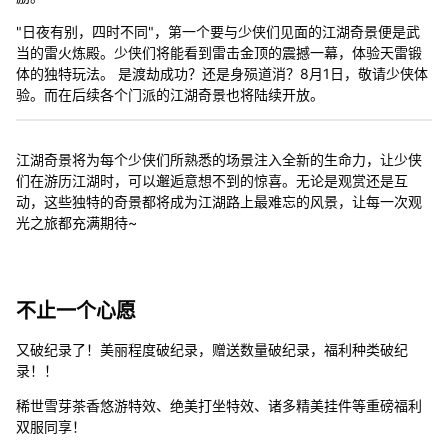
"日夜有别，四时不同"，第一个要与少侠们见面的江湖奇景便是武
当的雷火炼殿。少侠们将能看到雷击金顶的震撼一幕，体验天雷锻
体的独特玩法。 是渡劫成功？还是身殒道消？8月1日，敬请少侠体
验。而在后续各个门派的江湖奇景也将陆续开放。
江湖奇景将为每个少侠们所熟悉的场景注入全新的生命力，让少侠
们在游历江湖时，可以邂逅意想不到的惊喜。无论是观赏还是互
动，这些独特的奇景都将成为江湖路上最难忘的风景，让每一次观
光之旅都充满期待~
不止一个心愿
又破纪录了！美丽程度破纪录，赠送数量破纪录，福利种类破纪
录！！
稀世雪芽茶香悠游特效、绝美打坐特效、诸多精美挂件等重磅福利
双服同享！