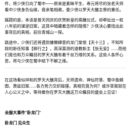
件，将少侠引向了蜀中——原来是素昧平生、寿元将尽的张老天师
看中少侠身负仙缘，竟亲笔相邀，委少侠以罗天大醮主祭的重任。
蹊跷的是，本该是普天同庆的庆贺新皇的斋醮仪式，却牵扯出一桩
八年前的谋逆旧案，这其中暗藏着怎样的隐情？少侠决心要找出此
事背后的真相，前往青城山一探。
路途中，少侠们还将遇到慵懒肆意的龙门堂倌【天十三】，不知所
踪的新任知事【柳行之】，高深莫测的道教新主【张无妄】……而他
们竟也和万众瞩目的罗天大醮有着千丝万缕的关系。这些人各怀心
思，将与少侠在蜀中结下不解之缘。
在这场看似祥和的罗天大醮背后，天师遗命、神仙符箓、蜀中鱼鳞
图、萧兹旧案……各方势力交织碰撞，真相究竟为何？或许答案就在
人心公义之中，等待着你在罗天大醮这万众瞩目的盛会上见证！
全服大事件“卧龙门”
卧龙门 见众生