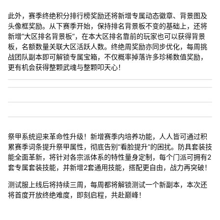
此外，赛季终绝积分排行榜奖励还将新增专属动态徽章、背景图及
头像框奖励。从下赛季开始，保持排名背景板不变的基础上，还将
新增“大区排名背景板”，在本大区排名靠前的玩家也可以获得背景
板，名额数量关联大区活跃人数。终绝周奖励亦同步优化，每周挑
战团队副本即可解锁专属宝箱，不仅概率掉落许多珍稀数值奖励，
更有机会获得整颗武魂与整颗叩天心！
祭甲系统迎来革命性升级！新增赛季内培养功能，人人皆可通过积
累赛季词条提升祭甲属性，彻底告别“看脸提升”的困扰。防具套装技
能全面革新，将针对各宗派体系的特性量身定制，每个门派可拥有2
套专属套装技能，并新增2套通用技能，搭配更自由，战力再突破！
测试服上线后将持续三周，每周都将解锁测试一个新副本，本次还
将首度开放终绝难度，即刻启程，共赴巅峰！