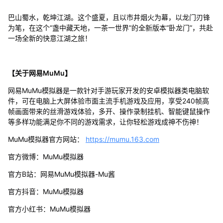
巴山蜀水，乾坤江湖。这个盛夏，且以市井烟火为幕，以龙门刃锋
为笔，在这个“盏中藏天地，一茶一世界”的全新版本“卧龙门”，共赴
一场全新的快意江湖之旅！
【关于网易MuMu】
网易MuMu模拟器是一款针对手游玩家开发的安卓模拟器类电脑软
件，可在电脑上大屏体验市面主流手机游戏及应用，享受240帧高
帧画面带来的丝滑游戏体验，多开、操作录制挂机、智能键鼠操作
等多样功能满足你不同的游戏需求，让你轻松游戏成神不伤神！
MuMu模拟器官方网站：
https://mumu.163.com
官方微博：MuMu模拟器
官方B站：网易MuMu模拟器-Mu酱
官方抖音：MuMu模拟器
官方小红书：MuMu模拟器