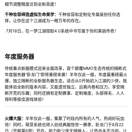
细节调整精度达到全新高度！
千种妆容缔造虚拟生命美学：
千种妆容和定制化专属装扮任你选
择，让你在这个江湖成为一眼万年的存在。
7月18日，在一梦江湖捏脸4.0系统中书写属于你的美丽传奇！
年度服务器
传统重点新服模式迎来全面改革，首个颠覆MMO生态传统的隔断式
年度服务器“卧龙门”即将重磅来袭！半年仅此一服，年度最重磅最火
爆，独立隔断的全新服务器生态，适合从0开始初入江湖的少侠，既
能体验全新的版本内容，又能遗世独立、远离内卷和压力，享受隔
断开荒的乐趣；同时还拥有定制赛事、定制难度，头部得名、人人
得利等极佳游戏体验！
火爆大服：
半年仅此一服，集聚了时段内所有的人气，热闹好玩加
倍！同时，萌芽系统也将入驻经典服惊世一赛季，卧龙门于8月22
日（开服第6周）开启，助力新少侠无缝融入，让热血永不冷却，让