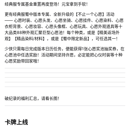
经典服专属基金重置再度登场！元宝拿到手软！
更有经典服蜀中版本专属、全新升级的【不止一个心愿】活动
—— 心愿时装、心愿头发、心愿坐骑、心愿挂件、心愿染料、心愿
衣柜背景、心愿妆容、心愿头像框、心愿玩具、心愿外观道具等十
大品类88种外观汇聚巨型心愿池！每个种类，或是【精美返场外
观】【精品染料/材料】，或是【蜀中限定新品】，可任选其一！
少侠只需每日完成版本日历任务，便能获得1张心愿奖池抽奖券，在
心愿池中任选奖励！活动期间坚持许愿，必定能把心仪时装等十种
心愿奖励带回家哦！
破纪录的福利汇总，请看长图！
卡牌上线