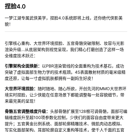
捏脸4.0
一梦江湖专属武侠美学，捏脸4.0系统即将上线，还你绝代侠影美
貌！
引擎核心重构、大世界环境捏脸、五官骨骼突破限制、妆容与光影
渲染升级...从底层架构到视觉呈现，我们精心打磨创造了这样一场
全维度技术跃迁：
引擎架构全面焕新：
以PBR渲染管线的全面重构为技术基石，成功
突破了虚拟面部生物力学的技术瓶颈。4S表面散射材质的毫米级精
度还原，让每一寸虚拟肌肤都拥有一副妈生好皮！
大世界环境捏脸：
随时随地、随心所欲，开创先河的MMO大世界环
境实时捏脸，让少侠能在任意场景下都能调整每一处容貌细节，带
来最完美的呈现！
骨骼五官调整维度升级：
头部骨骼扩展至128根可调骨骼，面部可编
辑维度跃升至超100项参数化控制，少侠们的面容自由度带来更大
提升；五官黄金比例系统、面部轮廓精雕技术、微肌肉动态模拟、
写实化唇部架构、耳部轮廓自定义重构等技术，使千人千面的五官