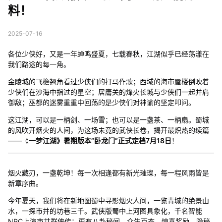
料！
2025-07-16
各位少侠好，又是一年蝉鸣盛夏，七载春秋，江湖似乎已经荡漾在
我们路途的每一角。
金陵城的飞檐翘角看过少侠们的打马作歌；西域的海市蜃楼倒映着
少侠们在沙海中指过的星空；居庸关的烽火长城与少侠们一起并肩
御敌；巫都的迷雾重重中回荡的是少侠们对神谕的坚定叩问。
这江湖，可以是一柄剑、一场雪；也可以是一盏茶、一柄扇。蜀城
的风吹开烟火的人间，为这场未竟的武侠长卷，揭开最炽热的续篇
——《
一梦江湖》暑期版本“卧龙门”正式定档7月18日
！
烟火藏刃，一盏乾坤！每一次相逢都有新光璀璨，每一程风雨皆是
新章序曲。
今年夏天，我们将在新地图蜀中寻影烟火人间，一览青城的绝景山
水，一探市井的坊巷三千。武侠版蜀中上河图具象化，千名智能
NPC上演市井群侠传；更有八卦秘闻、众生百态、惊喜奖励、隐秘