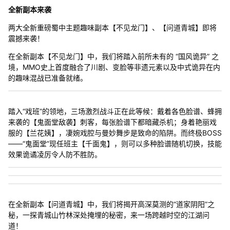
全新副本来袭
两大全新重磅蜀中主题趣味副本【不见龙门】、【问道青城】即将
震撼来袭！
在全新副本【不见龙门】中，我们将踏入前所未有的 “国风诡异” 之
境，MMO史上首度融合了川剧、变脸等非遗元素以及中式诡异在内
的趣味混战已准备就绪。
踏入“戏班”的领地，三场激烈战斗正在此等候：戴着各色脸谱、蜂拥
来袭的【鬼面堂敌袭】刺客，每张脸谱下都暗藏杀机；身着艳丽戏
服的【兰花姨】，凄婉戏腔与曼妙舞步是致命的陷阱。而终极BOSS
——“鬼面堂”现任班主【千面鬼】，则可以多种脸谱随机切换，技能
效果诡谲凌厉令人防不胜防。
在全新副本【问道青城】中，我们将揭开高深莫测的“道家阴阳”之
秘，一探青城山竹林深处掩埋的秘密，来一场跨越时空的江湖问
道！