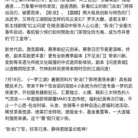
通道……万象蜀中待你发现；逍遥洒脱、卧看红尘的新门派龙门将挥
出羽刃，破雾而来，【卧龙】、【震鳞】两大极具创新与特色的门
派武学，又将在江湖掀起怎样的风云变幻？罗天大醮，请君主祭！
新主线剧情“红尘问道”在暗流涌动中探寻人心公道；“卧龙门”全服大
事件启动，看机智少侠们如何帮助龙门茶馆化险为夷，成为市井里
的“打工皇帝”。
新世代启，激竞巅峰。赛季新纪元到来，赛季日历节奏更清晰，终
绝、副本奖励更丰富！更有全新赛季副本【不见龙门】带来川剧、
变脸等非遗与传统文化碰撞的中式诡异新体验，副本【问道青城】
以道教阴阳玄学、竹林别样风景带来跨时空的江湖问道！
7月18日，《一梦江湖》暑期资料片“卧龙门”即将激荡来袭！具有超
模技术力、带来千种个性妆容的捏脸4.0系统为你打造专属一梦的武
侠美学，开创服务器新纪元、汇聚独立、火爆、精彩三大特色的人
气顶流——年度服即将颠覆MMO生态传统；福利纪录再次打破，不
止一个心愿-包含时装、头发、坐骑等十余种自选心愿福利池活动、
稀世茶香悠游、绝美打坐特效、绝版金卡、基金重置等，一大波福
利强势来袭。这个“蜀”假只宠少侠。
“卧龙门”至，好茶已沸，静待君掀盖论乾坤！