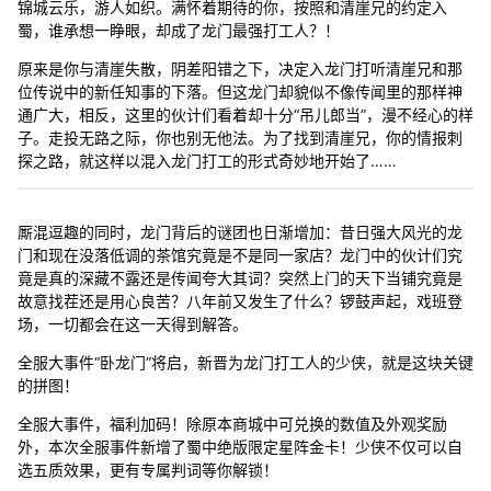
锦城云乐，游人如织。满怀着期待的你，按照和清崖兄的约定入
蜀，谁承想一睁眼，却成了龙门最强打工人？！
原来是你与清崖失散，阴差阳错之下，决定入龙门打听清崖兄和那
位传说中的新任知事的下落。但这龙门却貌似不像传闻里的那样神
通广大，相反，这里的伙计们看着却十分“吊儿郎当”，漫不经心的样
子。走投无路之际，你也别无他法。为了找到清崖兄，你的情报刺
探之路，就这样以混入龙门打工的形式奇妙地开始了……
厮混逗趣的同时，龙门背后的谜团也日渐增加：昔日强大风光的龙
门和现在没落低调的茶馆究竟是不是同一家店？龙门中的伙计们究
竟是真的深藏不露还是传闻夸大其词？突然上门的天下当铺究竟是
故意找茬还是用心良苦？八年前又发生了什么？锣鼓声起，戏班登
场，一切都会在这一天得到解答。
全服大事件“卧龙门”将启，新晋为龙门打工人的少侠，就是这块关键
的拼图！
全服大事件，福利加码！除原本商城中可兑换的数值及外观奖励
外，本次全服事件新增了蜀中绝版限定星阵金卡！少侠不仅可以自
选五质效果，更有专属判词等你解锁！