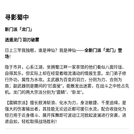
寻影蜀中
新门派「龙门」
逍遥龙门 羽刃破雾
日上三竿我独眠，谁是神仙？我是神仙——
全新门派「龙门」登
场
！
隐于市井，心系江湖，坐拥蜀江畔一家茶馆的他们看似八面玲珑、
自得其乐，但实际上却在经营着暗流涌动的情报生意。龙门弟子修
行外功，属性为水攻。主武器为百变的羽刃，分则为刃、合则为
扇；副武器则是腰间的“拦面叟”，能散发出迷雾，在战斗之中抢占先
机。龙门的两大宗派分别为“震鳞”、“卧龙”。
【震鳞宗派】擅长掀涛斩浪、化水为刃，身法敏捷、千里追缉，是
强大的伤害输出者，其技能无论远近都可援引水流，配合收拢化为
短刃用于近身缠斗、展开挥舞即可波动江河掀起波澜进行突袭，进
退自如，轻松取得战场胜利！