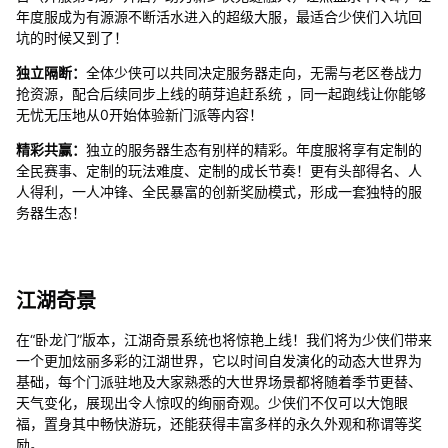
年度服成为有源源不断活水进入的超级大服，最适合少侠们入坑回
坑的时候又到了！
独立隔断：
全体少侠可以共同决定服务器走向，无需与老区卷战力
抢资源，配合后续同步上线的萌芽追赶系统 ，同一起跑线让你能够
无忧无压地从0开始体验新门派等内容！
精彩共赢：
独立的服务器生态有别样的精彩。年度服将享有定制的
全民赛事、定制的玩法难度、定制的成长节奏！更有头部得名、人
人得利，一人冲锋、全民暴富的创新奖励模式，形成一套独特的服
务器生态！
江湖奇景
在“卧龙门”版本，江湖奇景系统也将惊艳上线！我们将为少侠们带来
一个更加炫丽多彩的江湖世界，它以时间自发演化的动态大世界为
基础，每个门派驻地及大家熟悉的大世界场景都将随着季节更替、
天气变化，展现出令人惊叹的绚丽奇观。少侠们不仅可以大饱眼
福，置身其中畅快游玩，还能获得丰富多样的永久外观和称谓等奖
励。