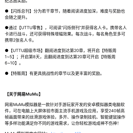
纪念品奖励。
●【闪烁总刊】分为若干章节，随着阅读进度加深，难度与奖励也
会随之提升。
●通过【UTTU零售】，可阅读“闪烁侧刊”并获得名人卡。携带名人
卡进行战斗，还可获得特殊增幅效果。每次战斗，每名角色至多可
携带2张名人卡。
●【UTTU超级市场】翻阅进度到达第20章，将开启【特贩周
1~5】；开启第8天，且翻阅进度到达第20章可开启【特贩周
6~10】。
●【特贩周】有更具挑战性的章节以及更丰富的奖励。
【关于网易MuMu】
网易MuMu模拟器是一款针对手游玩家开发的安卓模拟器类电脑软
件，可在电脑上大屏体验市面主流手机游戏及应用，享受240帧高
帧画面带来的丝滑游戏体验，多开、操作录制挂机、智能键鼠操作
等多样功能满足你不同的游戏需求，让你轻松游戏成神不伤神！