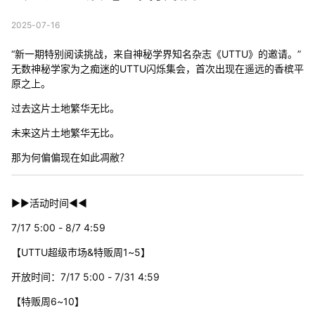
2025-07-16
“新一期特别阅读挑战，来自神秘学界知名杂志《UTTU》的邀请。”
无数神秘学家为之痴迷的UTTU闪烁集会，首次出现在遥远的香槟平
原之上。
过去这片土地繁华无比。
未来这片土地繁华无比。
那为何偏偏现在如此凋敝？
▶▶活动时间◀◀
7/17 5:00 - 8/7 4:59
【UTTU超级市场&特贩周1~5】
开放时间：7/17 5:00 - 7/31 4:59
【特贩周6~10】