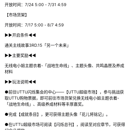
开放时间：7/24 5:00 - 7/31 4:59
【市场货架】
开放时间：7/17 5:00 - 8/7 4:59
▶▶开启条件◀◀
通关主线故事3RD.15「另一个未来」
▶▶主要奖励◀◀
无线电小姐主题衣着-「战地生命线」、主题头像、共鸣晶匣及养成
材料
▶▶玩法说明◀◀
●前往UTTU闪烁集会的中心——【UTTU超级市场】，参与挑战获
取UTTU购物票据，即可前往市场货架兑换无线电小姐主题衣着-
「战地生命线」、高级养成材料等丰厚嘉奖。
●完成【成就条目】，更可获得主题头像「花儿将铭记」。
●在UTTU超级市场可阅读【闪烁总刊】，阅读至对应章节，可获得